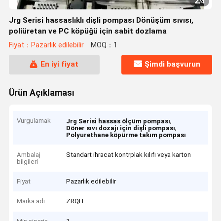
2
/
4
Jrg Serisi hassaslıklı dişli pompası Dönüşüm sıvısı,
poliüretan ve PC köpüğü için sabit dozlama
Fiyat：Pazarlık edilebilir
MOQ：1
En iyi fiyat
Şimdi başvurun
Ürün Açıklaması
Vurgulamak
,
Jrg Serisi hassas ölçüm pompası
,
Döner sıvı dozajı için dişli pompası
Polyurethane köpürme takım pompası
Ambalaj
Standart ihracat kontrplak kılıfı veya karton
bilgileri
Fiyat
Pazarlık edilebilir
Marka adı
ZRQH