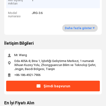
Min sipariş
1
miktarı
Model
JRG-3.6
numarası
Daha fazla göster
İletişim Bilgileri
Mr. Wang
Oda 405A-8, Bina 1, İşbirliği Geliştirme Merkezi, 1 numaralı
Xihuan Kuzey Yolu, Zhongguancun Bilim ve Teknoloji Şehri,
Jingjin, Baodi Bölgesi, Tianjin
+86-186-4921-7906
Şimdi başvurun
En İyi Fiyatı Alın