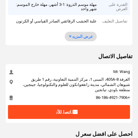
القدرة على
مهلة موسم الذروة: 1-3 أشهر، مهلة خارج الموسم:
العرض
شهر واحد
تفاصيل التغليف
علبة الخشب الرقائقي الصادر القياسي أو الكرتون
عرض المزيد
تفاصيل الاتصال
Mr. Wang
الغرفة 405A-8، المبنى 1، مركز التنمية التعاونية، رقم 1 طريق
شيوهان الشمالي، مدينة زانغغوانكون للعلوم والتكنولوجيا، جينجين،
منطقة باودي، تيانجين
+86-186-4921-7906
ﺎﺘﺼﻟ ﺍﻶﻧ
احصل على افضل سعر ل