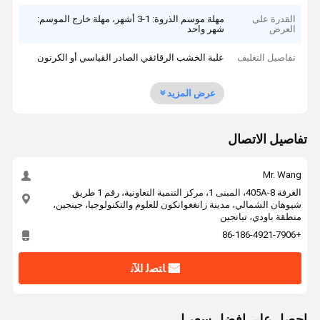
القدرة على
مهلة موسم الذروة: 1-3 أشهر، مهلة خارج الموسم:
العرض
شهر واحد
تفاصيل التغليف
علبة الخشب الرقائقي الصادر القياسي أو الكرتون
عرض المزيد
تفاصيل الاتصال
Mr. Wang
الغرفة 405A-8، المبنى 1، مركز التنمية التعاونية، رقم 1 طريق
شيوهان الشمالي، مدينة زانغغوانكون للعلوم والتكنولوجيا، جينجين،
منطقة باودي، تيانجين
+86-186-4921-7906
ﺎﺘﺼﻟ ﺍﻶﻧ
احصل على افضل سعر ل