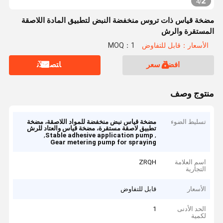
2
4
/
مضخة قياس ذات تروس منخفضة النبض لتطبيق المادة اللاصقة
المستقرة والرش
الأسعار：قابل للتفاوض
MOQ：1
افضل سعر
ﺎﺘﺼﻟ ﺍﻶﻧ
منتوج وصف
تسليط الضوء
مضخة قياس نبض منخفضة للمواد اللاصقة، مضخة
تطبيق لاصقة مستقرة، مضخة قياس والعتاد للرش
,
,
Stable adhesive application pump
Gear metering pump for spraying
اسم العلامة
ZRQH
التجارية
الأسعار
قابل للتفاوض
الحد الأدنى
1
لكمية