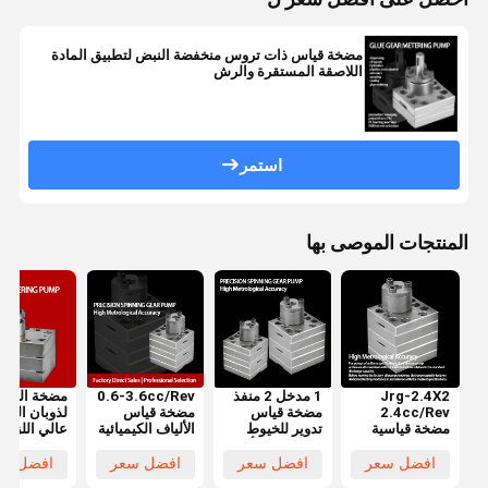
مضخة قياس ذات تروس منخفضة النبض لتطبيق المادة
اللاصقة المستقرة والرش
استمر
المنتجات الموصى بها
Jrg-2.4X2
1 مدخل 2 منفذ
0.6-3.6cc/Rev
مضخة الغراء
2.4cc/Rev
مضخة قياس
مضخة قياس
لذوبان البول
مضخة قياسية
تدوير للخيوط
الألياف الكيميائية
عالي اللزوج
عالية الدقة
الحيوانات الأليفة
(مدخل واحد
نظام الجرع
للألياف الكيميائية
نايلون خيط
ومخرجين)
الكيميائي لل
افضل سعر
افضل سعر
افضل سعر
افضل سع
تدوير
واللصاق