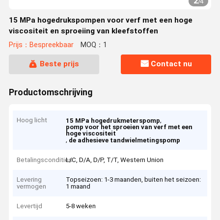
2
/
4
15 MPa hogedrukspompen voor verf met een hoge
viscositeit en sproeiing van kleefstoffen
Prijs：Bespreekbaar
MOQ：1
Beste prijs
Contact nu
Productomschrijving
Hoog licht
,
15 MPa hogedrukmeterspomp
pomp voor het sproeien van verf met een
hoge viscositeit
,
de adhesieve tandwielmetingspomp
Betalingscondities
L/C, D/A, D/P, T/T, Western Union
Levering
Topseizoen: 1-3 maanden, buiten het seizoen:
vermogen
1 maand
Levertijd
5-8 weken