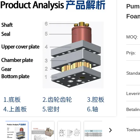
Pump
Foam
MOQ:
Prijs:
Standa
Leveri
Betalin
Toeleve