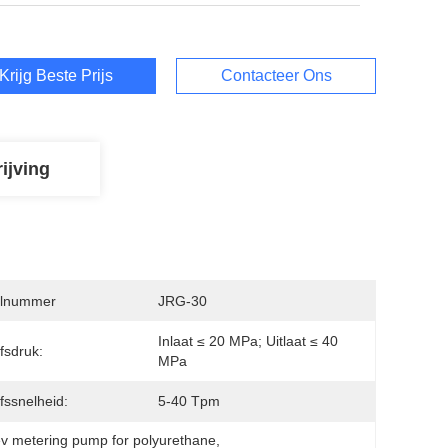
Krijg Beste Prijs
Contacteer Ons
ijving
lnummer
JRG-30
Inlaat ≤ 20 MPa; Uitlaat ≤ 40 
jfsdruk:
MPa
jfssnelheid:
5-40 Tpm
ev metering pump for polyurethane
, 