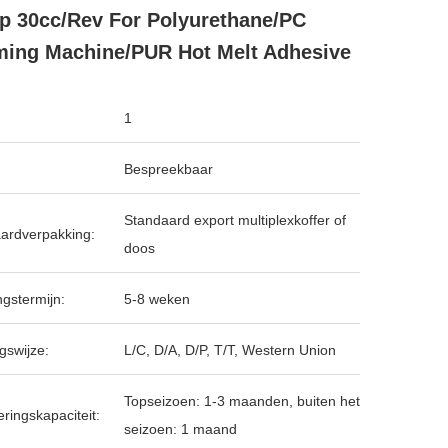
 30cc/Rev For Polyurethane/PC
ing Machine/PUR Hot Melt Adhesive
1
Bespreekbaar
Standaard export multiplexkoffer of
ardverpakking:
doos
ngstermijn:
5-8 weken
gswijze:
L/C, D/A, D/P, T/T, Western Union
Topseizoen: 1-3 maanden, buiten het
ringskapaciteit:
seizoen: 1 maand