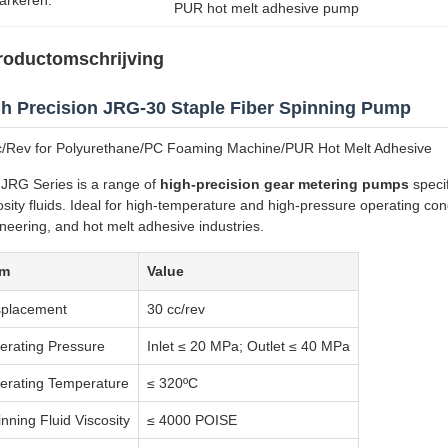
arkeren:
PUR hot melt adhesive pump
roductomschrijving
h Precision JRG-30 Staple Fiber Spinning Pump
/Rev for Polyurethane/PC Foaming Machine/PUR Hot Melt Adhesive
JRG Series is a range of
high-precision gear metering pumps
specif
osity fluids. Ideal for high-temperature and high-pressure operating condi
neering, and hot melt adhesive industries.
em
Value
splacement
30 cc/rev
erating Pressure
Inlet ≤ 20 MPa; Outlet ≤ 40 MPa
erating Temperature
≤ 320ºC
nning Fluid Viscosity
≤ 4000 POISE