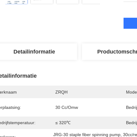
Detailinformatie
Productomschr
etailinformatie
erknaam
ZRQH
Mode
rplaatsing:
30 Cc/omw
Bedri
drijfstemperatuur:
≤ 320℃
Bedri
JRG-30 staple fiber spinning pump
, 
30cc/r