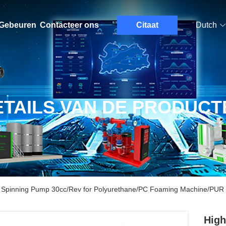
Gebeuren
Contacteer ons
Citaat
Dutch
ETAILS VAN DE PRODUCT
er Spinning Pump 30cc/Rev for Polyurethane/PC Foaming Machine/PUR 
High