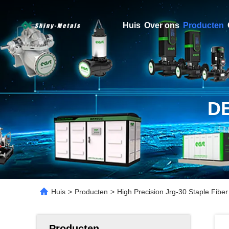
Huis
Over ons
Producten
D
Huis
>
Producten
>
High Precision Jrg-30 Staple Fib
Producten