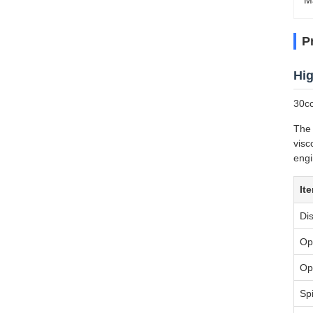
M
P
Hig
30cc
The 
visc
engi
It
Di
Op
Op
Spi