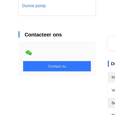
Dunne pomp
Contacteer ons
D
Contact nu
M
Ve
Be