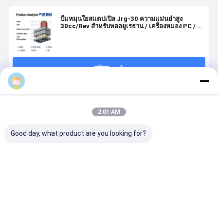
ปั๊มหมุนใยสแตปเปิล Jrg-30 ความแม่นยําสูง
30cc/Rev สําหรับพอลยูเรธาน / เครื่องหมอง PC / พี
อาร์
চালিয়ে
Tide
แนะนำผลิตภัณฑ์
2:01 AM
Good day, what product are you looking for?
Jrg-2.4X2
1 Inlet 2
0.6-3.6cc/Rev
ปั๊มเกียร์กาว
2.4cc/Rev ปั๊ม
Outlets
เคมีไฟเบอร์ปั่น
Jrg สำหรับโ
วัดความแม่นยํา
Spinning
ปั๊มวัดแสง (หนึ่ง
เมอร์ความห
สูงของสารเคมี
Metering
ทางเข้าสอง
สูงละลายใน
ใยหมุน Gear
Pump สำหรับ
ทางออก)
ระบบจ่าย
ราคาดีที่สุด
ราคาดีที่สุด
ราคาดีที่สุด
ราคาดีที่ส
สัตว์เลี้ยง
ไฟเบอร์เคมี
ไนลอน
และระบบกา