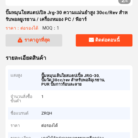
2
/
4
ปั๊มหมุนใยสแตปเปิล Jrg-30 ความแม่นยําสูง 30cc/Rev สําห
รับพอลยูเรธาน / เครื่องหมอง PC / พีอาร์
ราคา：ต่อรองได้
MOQ：1
ราคาถูกที่สุด
ติดต่อตอนนี้
รายละเอียดสินค้า
แสงสูง
,
ปั๊มหมุนเส้นใยสแตปเปิ้ล JRG-30
,
ปั๊มวัด 30cc/rev สําหรับพอลิอุเรธาน
PUR ปั๊มกาวร้อนละลาย
จำนวนสั่งซื้อ
1
ขั้นต่ำ
ชื่อแบรนด์
ZRQH
ราคา
ต่อรองได้