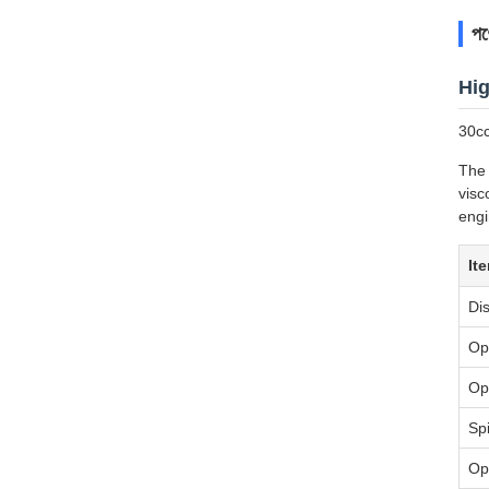
পণ্
Hig
30cc
The 
visc
engi
It
Di
Op
Op
Spi
Op