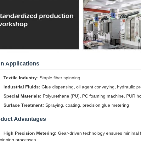
n Applications
Textile Industry:
Staple fiber spinning
Industrial Fluids:
Glue dispensing, oil agent conveying, hydraulic pre
Special Materials:
Polyurethane (PU), PC foaming machine, PUR hot
Surface Treatment:
Spraying, coating, precision glue metering
oduct Advantages
High Precision Metering:
Gear-driven technology ensures minimal fl
pinning processes.