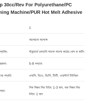
 30cc/Rev For Polyurethane/PC
ing Machine/PUR Hot Melt Adhesive
1
আলোচনা সাপেক্ষে
ড প্যাকিং:
স্ট্যান্ডার্ড রফতানি পাতলা পাতলা কাঠের কেস বা কার্টন
য়কাল:
5-8 সপ্তাহ
ানের পদ্ধতি:
এল/সি, ডি/এ, ডি/পি, টি/টি, ওয়েস্টার্ন ইউনিয়ন
পিক সিজন লিড টাইম: 1-3 মাস, অফ সিজন লিড
ষমতা:
টাইম: 1 মাস