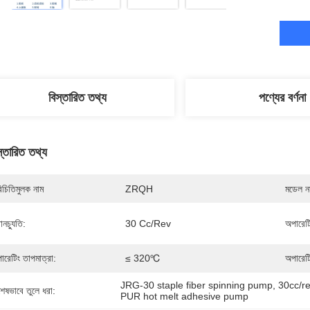
বিস্তারিত তথ্য
পণ্যের বর্ণনা
স্তারিত তথ্য
িচিতিমুলক নাম
ZRQH
মডেল নম
ানচ্যুতি:
30 Cc/Rev
অপারেটি
ারেটিং তাপমাত্রা:
≤ 320℃
অপারেট
JRG-30 staple fiber spinning pump
, 
30cc/r
শেষভাবে তুলে ধরা:
PUR hot melt adhesive pump