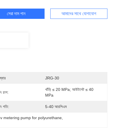
সেরা দাম পান
আমাদের সাথে যোগাযোগ
্বার
JRG-30
খাঁড়ি ≤ 20 MPa; আউটলেট ≤ 40 
ং চাপ:
MPa
িং গতি:
5-40 আরপিএম
ev metering pump for polyurethane
, 