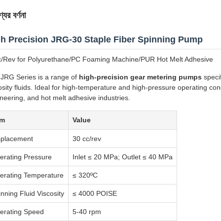
যের বর্ণনা
h Precision JRG-30 Staple Fiber Spinning Pump
/Rev for Polyurethane/PC Foaming Machine/PUR Hot Melt Adhesive
JRG Series is a range of
high-precision gear metering pumps
specif
osity fluids. Ideal for high-temperature and high-pressure operating condi
neering, and hot melt adhesive industries.
em
Value
splacement
30 cc/rev
erating Pressure
Inlet ≤ 20 MPa; Outlet ≤ 40 MPa
erating Temperature
≤ 320ºC
nning Fluid Viscosity
≤ 4000 POISE
erating Speed
5-40 rpm