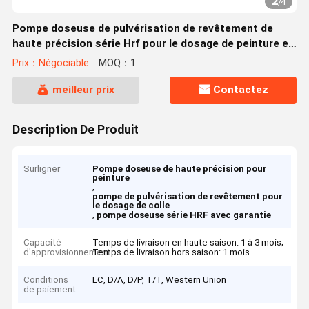
2
/
4
Pompe doseuse de pulvérisation de revêtement de
haute précision série Hrf pour le dosage de peinture et
de colle
Prix：Négociable
MOQ：1
meilleur prix
Contactez
Description De Produit
Surligner
Pompe doseuse de haute précision pour
peinture
,
pompe de pulvérisation de revêtement pour
le dosage de colle
,
pompe doseuse série HRF avec garantie
Capacité
Temps de livraison en haute saison: 1 à 3 mois;
d'approvisionnement
Temps de livraison hors saison: 1 mois
Conditions
LC, D/A, D/P, T/T, Western Union
de paiement