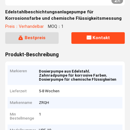
2
/
6
Edelstahlbeschichtungsanlagepumpe für
Korrosionsfarbe und chemische Flüssigkeitsmessung
Preis：Verhandelbar
MOQ：1
Bestpreis
Kontakt
Produkt-Beschreibung
Markieren
,
Dosierpumpe aus Edelstahl
,
Zahnradpumpe für korrosive Farben
Dosierpumpe für chemische Flüssigkeiten
Lieferzeit
5-8 Wochen
Markenname
ZRQH
Min
1
Bestellmenge