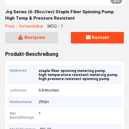
2
/
4
Jrg Series (6-30cc/rev) Staple Fiber Spinning Pump
High Temp & Pressure Resistant
Preis：Verhandelbar
MOQ：1
Bestpreis
Kontakt
Produkt-Beschreibung
Markieren
,
staple fiber spinning metering pump
,
high temperature resistant metering pump
high pressure resistant spinning pump
Lieferzeit
5-8 Wochen
Markenname
ZRQH
Min
1
Bestellmenge