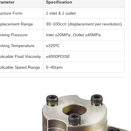
rameter
Specification
ructure Form
1 inlet & 1 outlet
splacement Range
30~100cc/r (displacement per revolution)
rking Pressure
Inlet ≤20MPa; Outlet ≤40MPa
rking Temperature
≤320ºC
licable Fluid Viscosity
≤4000POISE
plicable Speed Range
5~40rpm