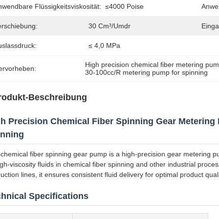
wendbare Flüssigkeitsviskosität:
≤4000 Poise
Anwen
erschiebung:
30 Cm³/Umdr
Einga
uslassdruck:
≤ 4,0 MPa
High precision chemical fiber metering pu
ervorheben:
30-100cc/R metering pump for spinning
rodukt-Beschreibung
h Precision Chemical Fiber Spinning Gear Metering 
inning
chemical fiber spinning gear pump is a high-precision gear metering pu
igh-viscosity fluids in chemical fiber spinning and other industrial pro
uction lines, it ensures consistent fluid delivery for optimal product quali
hnical Specifications