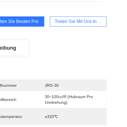
lten Sie Besten Preis
Treten Sie Mit Uns In Verbindung
eibung
llnummer
JRG-30
30~100cc/R (Hubraum Pro 
ellbereich:
Umdrehung)
tstemperatur:
≤320℃