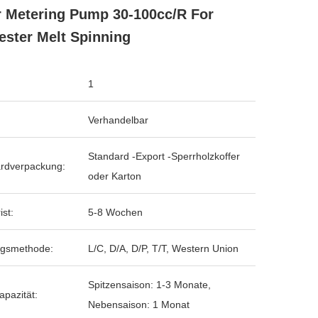
 Metering Pump 30-100cc/R For
ester Melt Spinning
1
Verhandelbar
Standard -Export -Sperrholzkoffer
rdverpackung:
oder Karton
ist:
5-8 Wochen
ngsmethode:
L/C, D/A, D/P, T/T, Western Union
Spitzensaison: 1-3 Monate,
apazität:
Nebensaison: 1 Monat