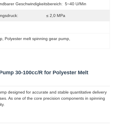
dbarer Geschwindigkeitsbereich:
5~40 U/min
ngsdruck:
≤ 2,0 MPa
mp
, 
Polyester melt spinning gear pump
, 
Pump 30-100cc/R for Polyester Melt
mp designed for accurate and stable quantitative delivery
cesses. As one of the core precision components in spinning
ty.