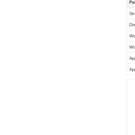
Pa
St
Di
Wo
Wo
App
Ap