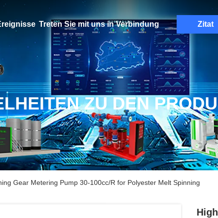
reignisse
Treten Sie mit uns in Verbindung
Zitat
ELHEITEN ZU DEN PROD
ning Gear Metering Pump 30-100cc/R for Polyester Melt Spinning
High