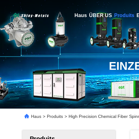
Haus
ÜBER US
Produits
E
EINZ
Haus
>
Produits
>
High Precision Chemical Fiber Spin
Produits