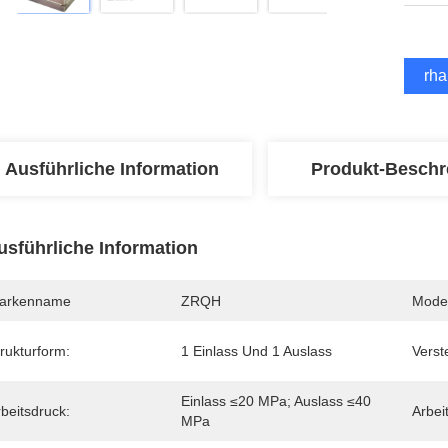
Erha
Ausführliche Information
Produkt-Beschr
usführliche Information
arkenname
ZRQH
Mode
rukturform:
1 Einlass Und 1 Auslass
Verst
Einlass ≤20 MPa; Auslass ≤40 
beitsdruck:
Arbei
MPa