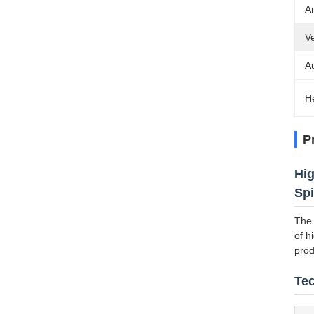
An
V
A
H
P
Hig
Sp
The 
of h
prod
Tec