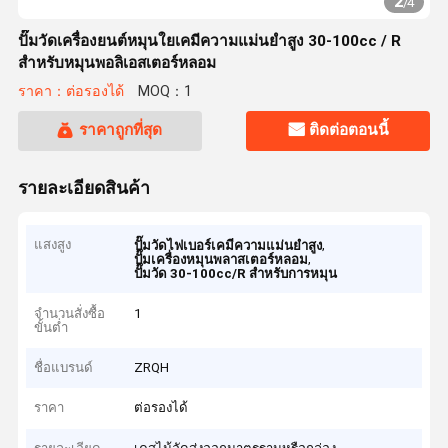
2
/
4
ปั๊มวัดเครื่องยนต์หมุนใยเคมีความแม่นยําสูง 30-100cc / R
สําหรับหมุนพอลิเอสเตอร์หลอม
ราคา：ต่อรองได้
MOQ：1
ราคาถูกที่สุด
ติดต่อตอนนี้
รายละเอียดสินค้า
แสงสูง
,
ปั๊มวัดไฟเบอร์เคมีความแม่นยําสูง
,
ปั๊มเครื่องหมุนพลาสเตอร์หลอม
ปั๊มวัด 30-100cc/R สําหรับการหมุน
จำนวนสั่งซื้อ
1
ขั้นต่ำ
ชื่อแบรนด์
ZRQH
ราคา
ต่อรองได้