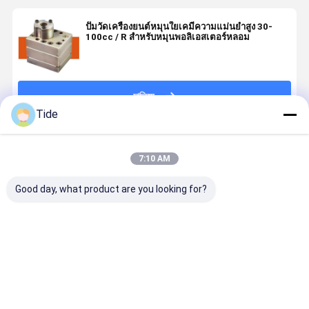
ปั๊มวัดเครื่องยนต์หมุนใยเคมีความแม่นยําสูง 30-
100cc / R สําหรับหมุนพอลิเอสเตอร์หลอม
চালিয়ে
Tide
แนะนำผลิตภัณฑ์
7:10 AM
Good day, what product are you looking for?
Jrg-2.4X2
1 Inlet 2
0.6-3.6cc/Rev
ปั๊มเกียร์กาว
2.4cc/Rev ปั๊ม
Outlets
เคมีไฟเบอร์ปั่น
Jrg สำหรับโ
วัดความแม่นยํา
Spinning
ปั๊มวัดแสง (หนึ่ง
เมอร์ความห
สูงของสารเคมี
Metering
ทางเข้าสอง
สูงละลายใน
ใยหมุน Gear
Pump สำหรับ
ทางออก)
ระบบจ่าย
ราคาดีที่สุด
ราคาดีที่สุด
ราคาดีที่สุด
ราคาดีที่ส
สัตว์เลี้ยง
ไฟเบอร์เคมี
ไนลอน
และระบบกา