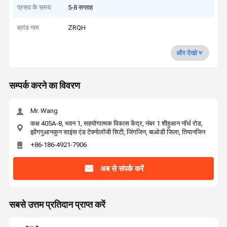
प्रसव के समय
5-8 सप्ताह
ब्रांड नाम
ZRQH
और देखो
सम्पर्क करने का विवरण
Mr. Wang
कक्ष 405A-8, भवन 1, सहयोगात्मक विकास केंद्र, नंबर 1 शीहुआन नॉर्थ रोड,
झोंगगुआनकुन साइंस एंड टेक्नोलॉजी सिटी, जिंगजिन, बाओडी जिला, तियानजिन
+86-186-4921-7906
अब से संपर्क करें
सबसे उत्तम प्रतिदान प्राप्त करें