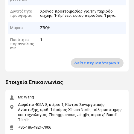
Δυνατότητα
Χρόνος προετοιμασίας για την περίοδο
προσφοράς
αιχμής: 1-3 μήνες, εκτός περιόδου: 1 μήνα
Μάρκα
ZRQH
Ποσότητα
1
παραγγελίας
min
Δείτε περισσότερων
Στοιχεία Επικοινωνίας
Mr. Wang
Δωμάτιο 405A-8, κτίριο 1, Κέντρο Συνεργατικής
Ανάπτυξης, αριθ. 1 δρόμος Xihuan North, πόλη επιστήμης
και τεχνολογίας Zhongguancun, Jingjin, περιοχή Baodi,
Tianjin
+86-186-4921-7906