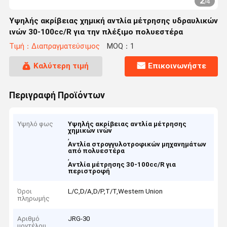
2
/
4
Υψηλής ακρίβειας χημική αντλία μέτρησης υδραυλικών
ινών 30-100cc/R για την πλέξιμο πολυεστέρα
Τιμή：Διαπραγματεύσιμος
MOQ：1
Καλύτερη τιμή
Επικοινωνήστε
Περιγραφή Προϊόντων
Υψηλό φως
Υψηλής ακρίβειας αντλία μέτρησης
χημικών ινών
,
Αντλία στρογγυλοτροφικών μηχανημάτων
από πολυεστέρα
,
Αντλία μέτρησης 30-100cc/R για
περιστροφή
Όροι
L/C,D/A,D/P,T/T,Western Union
πληρωμής
Αριθμό
JRG-30
μοντέλου