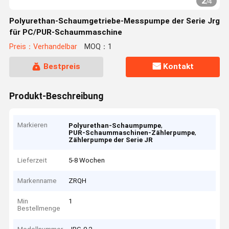
2
/
4
Polyurethan-Schaumgetriebe-Messpumpe der Serie Jrg
für PC/PUR-Schaummaschine
Preis：Verhandelbar
MOQ：1
Bestpreis
Kontakt
Produkt-Beschreibung
Markieren
,
Polyurethan-Schaumpumpe
,
PUR-Schaummaschinen-Zählerpumpe
Zählerpumpe der Serie JR
Lieferzeit
5-8 Wochen
Markenname
ZRQH
Min
1
Bestellmenge