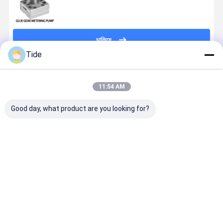
চালিয়ে
Tide
প্রস্তাবিত পণ্য
11:54 AM
Good day, what product are you looking for?
Jrg-2.4X2
পোষা প্রাণী নাইলন
0.6-3.6cc/রেভ
রাসায়নিক ফাইবা
2.4cc/Rev উচ্চ
ফিলামেন্ট স্পিনিংয়ের
কেমিক্যাল ফাইবার
এবং আঠালো ডো
নির্ভুলতা রাসায়নিক
জন্য 1 খাঁড়ি 2
স্পিনিং মিটারিং পাম্প
সিস্টেমে উচ্চ সান্দ
ফাইবার স্পিনিং গিয়ার
আউটলেট স্পিনিং
(এক ইনলেট দুটি
পলিমার গলানোর 
মিটারিং পাম্প
মিটারিং পাম্প
আউটলেট)
Jrg গ্লু গিয়ার প
ভালো দাম
ভালো দাম
ভালো দাম
ভালো দাম