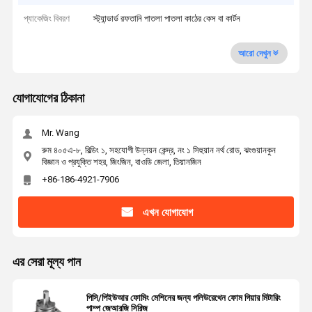
প্যাকেজিং বিবরণ
স্ট্যান্ডার্ড রফতানি পাতলা পাতলা কাঠের কেস বা কার্টন
আরো দেখুন
যোগাযোগের ঠিকানা
Mr. Wang
রুম ৪০৫এ-৮, বিল্ডিং ১, সহযোগী উন্নয়ন কেন্দ্র, নং ১ সিহুয়ান নর্থ রোড, ঝংগুয়ানকুন
বিজ্ঞান ও প্রযুক্তি শহর, জিংজিন, বাওডি জেলা, তিয়ানজিন
+86-186-4921-7906
এখন যোগাযোগ
এর সেরা মূল্য পান
পিসি/পিইউআর ফোমিং মেশিনের জন্য পলিউরেথেন ফোম গিয়ার মিটারিং
পাম্প জেআরজি সিরিজ