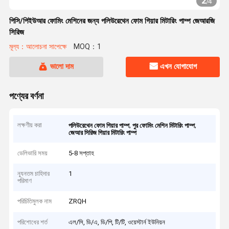
2
/
4
পিসি/পিইউআর ফোমিং মেশিনের জন্য পলিউরেথেন ফোম গিয়ার মিটারিং পাম্প জেআরজি
সিরিজ
মূল্য：আলোচনা সাপেক্ষে
MOQ：1
ভালো দাম
এখন যোগাযোগ
পণ্যের বর্ণনা
লক্ষণীয় করা
,
,
পলিউরেথেন ফোম গিয়ার পাম্প
পুর ফোমিং মেশিন মিটারিং পাম্প
জেআর সিরিজ গিয়ার মিটারিং পাম্প
ডেলিভারি সময়
5-8 সপ্তাহ
ন্যূনতম চাহিদার
1
পরিমাণ
পরিচিতিমুলক নাম
ZRQH
পরিশোধের শর্ত
এল/সি, ডি/এ, ডি/পি, টি/টি, ওয়েস্টার্ন ইউনিয়ন