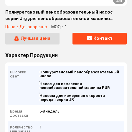
2
/
4
Полиуретановый пенообразовательный насос
серии Jrg для пенообразовательной машины
PC/PUR
Цена：Договоренно
MOQ：1
Лучшая цена
Контакт
Характер Продукции
Высокий
Полиуретановый пенообразовательный
насос
свет
,
Насос для измерения
пенообразовательной машины PUR
,
Насосы для измерения скорости
передач серии JR
Время
5-8 недель
доставки
Количество
1
мин заказа