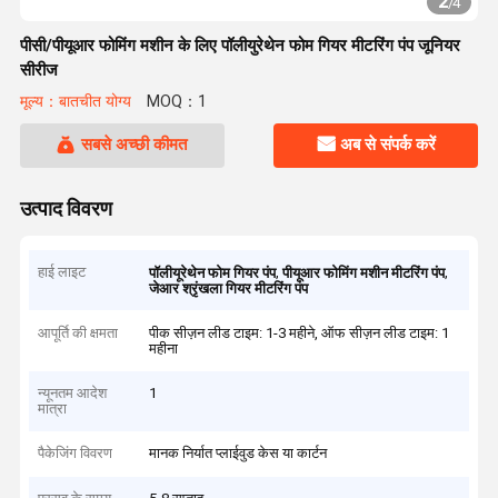
2
/
4
पीसी/पीयूआर फोमिंग मशीन के लिए पॉलीयुरेथेन फोम गियर मीटरिंग पंप जूनियर
सीरीज
मूल्य：बातचीत योग्य
MOQ：1
सबसे अच्छी कीमत
अब से संपर्क करें
उत्पाद विवरण
हाई लाइट
,
,
पॉलीयूरेथेन फोम गियर पंप
पीयूआर फोमिंग मशीन मीटरिंग पंप
जेआर श्रृंखला गियर मीटरिंग पंप
आपूर्ति की क्षमता
पीक सीज़न लीड टाइम: 1-3 महीने, ऑफ सीज़न लीड टाइम: 1
महीना
न्यूनतम आदेश
1
मात्रा
पैकेजिंग विवरण
मानक निर्यात प्लाईवुड केस या कार्टन