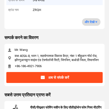
प्रसव के समय
5-8 सप्ताह
ब्रांड नाम
ZRQH
और देखो
सम्पर्क करने का विवरण
Mr. Wang
कक्ष 405A-8, भवन 1, सहयोगात्मक विकास केंद्र, नंबर 1 शीहुआन नॉर्थ रोड,
झोंगगुआनकुन साइंस एंड टेक्नोलॉजी सिटी, जिंगजिन, बाओडी जिला, तियानजिन
+86-186-4921-7906
अब से संपर्क करें
सबसे उत्तम प्रतिदान प्राप्त करें
पीसी/पीयूआर फोमिंग मशीन के लिए पॉलीयुरेथेन फोम गियर मीटरिंग