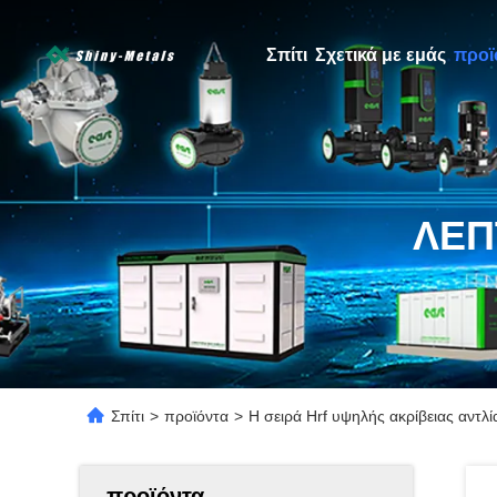
Σπίτι
Σχετικά με εμάς
προϊ
ΛΕΠ
Σπίτι
>
προϊόντα
>
Η σειρά Hrf υψηλής ακρίβειας αντ
προϊόντα