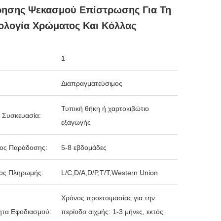
ρησης Ψεκασμού Επίστρωσης Για Τη
ολογία Χρώματος Και Κόλλας
1
Διαπραγματεύσιμος
Τυπική θήκη ή χαρτοκιβώτιο
 Συσκευασία:
εξαγωγής
δος Παράδοσης:
5-8 εβδομάδες
ος Πληρωμής:
L/C,D/A,D/P,T/T,Western Union
Χρόνος προετοιμασίας για την
ητα Εφοδιασμού:
περίοδο αιχμής: 1-3 μήνες, εκτός