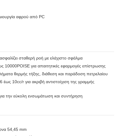
ημιουργία αφρού από PC
ασφαλίζει σταθερή ροή με ελάχιστο σφάλμα
έως 10000POISE για απαιτητικές εφαρμογές επίστρωσης
λήματα θερμής τήξης, διάθεση και παράδοση πετρελαίου
έως 10cc/r για ακριβή αντιστοίχιση της γραμμής
 για την εύκολη ενσωμάτωση και συντήρηση
ξονα 54,45 mm