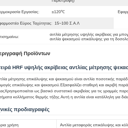
Περιστροφή)
ερμοκρασία Εργασίας:
≤120℃
Εφαρμ
φαρμοστέο Εύρος Ταχύτητας:
15~100 Σ.α.λ
αντλία μέτρησης υψηλής ακρίβειας για μπο
πισημαίνω:
αντλία ψεκασμού επικάλυψης για τη δοσολ
εριγραφή Προϊόντων
σειρά HRF υψηλής ακρίβειας αντλίας μέτρησης ψεκ
τλία μέτρησης επικάλυψης και ψεκασμού είναι αντλία ποσοτικής παράδο
ρμογές επικάλυψης και ψεκασμού.Εξασφαλίζει σταθερή και ακριβή πα
αςΧρησιμοποιείται ως βασικό συστατικό ακριβείας για τις γραμμές παρ
ήματα κολλήματος θερμής τήξης.Αυτή η αντλία είναι κατάλληλη για δι
χνικές προδιαγραφές
ρια χρήση
Αντλία μεταφοράς επικάλυψης και κό