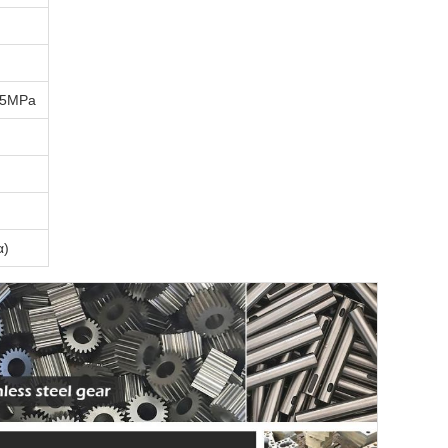
≤15MPa
α)