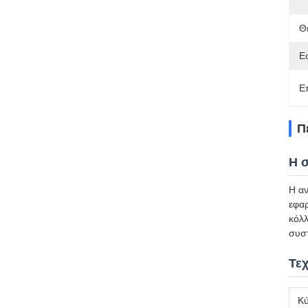
Θ
Ε
Ε
Π
Η 
Η αν
εφα
κόλλ
συστ
Τε
Κύ