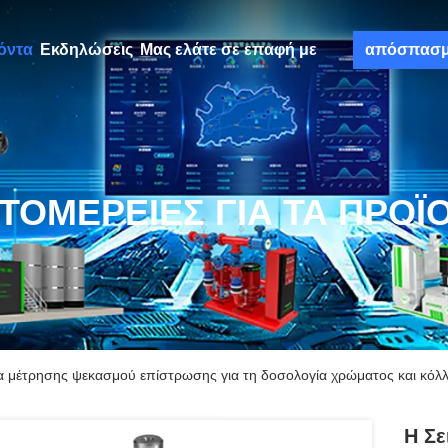
όντα
Εκδηλώσεις
Μας ελάτε σε επαφή με
απόσπασ
ΤΟΜΈΡΕΙΕΣ ΓΙΑ ΤΑ ΠΡΟΪ
λία μέτρησης ψεκασμού επίστρωσης για τη δοσολογία χρώματος και κόλ
Η Σε