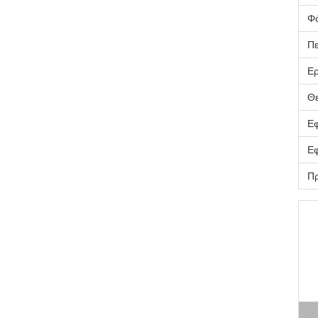
Φ
Πε
Ερ
Θε
Εφ
Εφ
Πρ