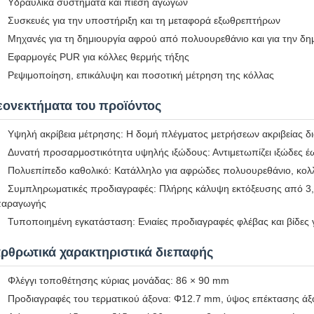
Υδραυλικά συστήματα και πίεση αγωγών
Συσκευές για την υποστήριξη και τη μεταφορά εξωθρεπτήρων
Μηχανές για τη δημιουργία αφρού από πολυουρεθάνιο και για την δ
Εφαρμογές PUR για κόλλες θερμής τήξης
Ρεψιμοποίηση, επικάλυψη και ποσοτική μέτρηση της κόλλας
εονεκτήματα του προϊόντος
Υψηλή ακρίβεια μέτρησης: Η δομή πλέγματος μετρήσεων ακριβείας δι
Δυνατή προσαρμοστικότητα υψηλής ιξώδους: Αντιμετωπίζει ιξώδες 
Πολυεπίπεδο καθολικό: Κατάλληλο για αφρώδες πολυουρεθάνιο, κολ
Συμπληρωματικές προδιαγραφές: Πλήρης κάλυψη εκτόξευσης από 3,6 
παραγωγής
Τυποποιημένη εγκατάσταση: Ενιαίες προδιαγραφές φλέβας και βίδες
αρθρωτικά χαρακτηριστικά διεπαφής
Φλέγγι τοποθέτησης κύριας μονάδας: 86 × 90 mm
Προδιαγραφές του τερματικού άξονα: Φ12.7 mm, ύψος επέκτασης ά