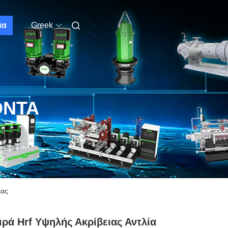
μα
Greek
ΌΝΤΑ
λας
ιρά Hrf Υψηλής Ακρίβειας Αντλία