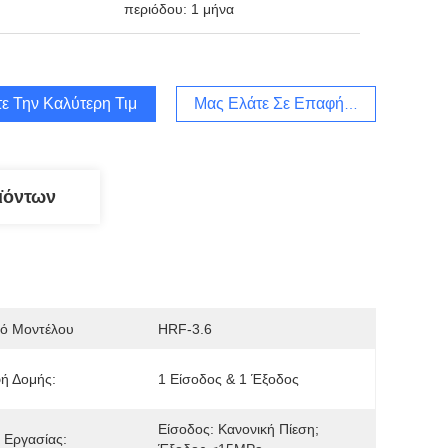
περιόδου: 1 μήνα
ε Την Καλύτερη Τιμή
Μας Ελάτε Σε Επαφή Με
ϊόντων
μό Μοντέλου
HRF-3.6
ή Δομής:
1 Είσοδος & 1 Έξοδος
Είσοδος: Κανονική Πίεση; 
 Εργασίας: