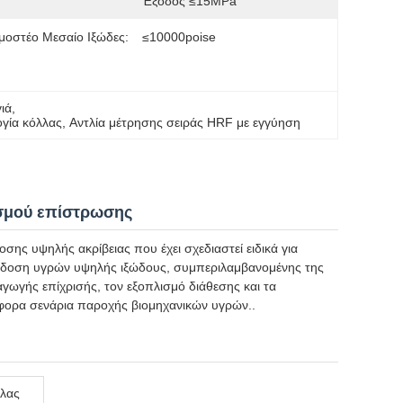
Έξοδος ≤15MPa
οστέο Μεσαίο Ιξώδες:
≤10000poise
γιά
, 
ογία κόλλας
, 
Αντλία μέτρησης σειράς HRF με εγγύηση
ασμού επίστρωσης
σης υψηλής ακρίβειας που έχει σχεδιαστεί ειδικά για
ράδοση υγρών υψηλής ιξώδους, συμπεριλαμβανομένης της
αγωγής επίχρισής, τον εξοπλισμό διάθεσης και τα
άφορα σενάρια παροχής βιομηχανικών υγρών..
λλας