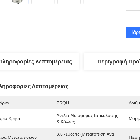
Πάρτ
Πληροφορίες Λεπτομέρειας
Περιγραφή Προ
ληροφορίες Λεπτομέρειας
άρκα
ZRQH
Αριθ
Αντλία Μεταφοράς Επικάλυψης 
ύρια Χρήση:
Μορφ
& Κόλλας
3,6~10cc/R (Μετατόπιση Ανά 
ειρά Μετατοπίσεων:
Πίεση