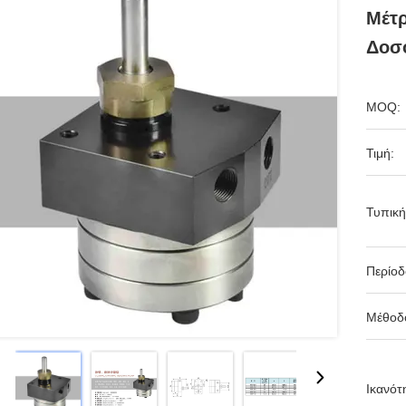
Μέτ
Δοσ
MOQ:
Τιμή:
Τυπική
Περίο
Μέθοδ
Ικανότ