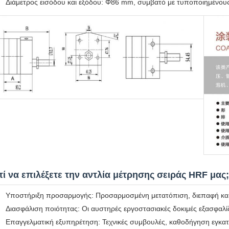
Διάμετρος εισόδου και εξόδου: Φ86 mm, συμβατό με τυποποιημένο
τί να επιλέξετε την αντλία μέτρησης σειράς HRF μας;
Υποστήριξη προσαρμογής: Προσαρμοσμένη μετατόπιση, διεπαφή και α
Διασφάλιση ποιότητας: Οι αυστηρές εργοστασιακές δοκιμές εξασφαλ
Επαγγελματική εξυπηρέτηση: Τεχνικές συμβουλές, καθοδήγηση εγκα