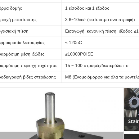
όρμα δομής
1 είσοδος και 1 έξοδος
ριοχή μετατόπισης
3.6~10cc/r (εκτόπισμα ανά στροφή)
γασιακή πίεση
Εισαγωγή: κανονική πίεση· έξοδος 
ρμοκρασία λειτουργίας
≤ 120oC
αρμόσιμη μέση ιξώδες
≤10000POISE
αρμόσιμη περιοχή ταχύτητας
15 ~ 100 στροφές/δευτερόλεπτο
οδιαγραφή βίδες στερέωσης
M8 (Ενομοιόμορφο για όλα τα μοντέλ