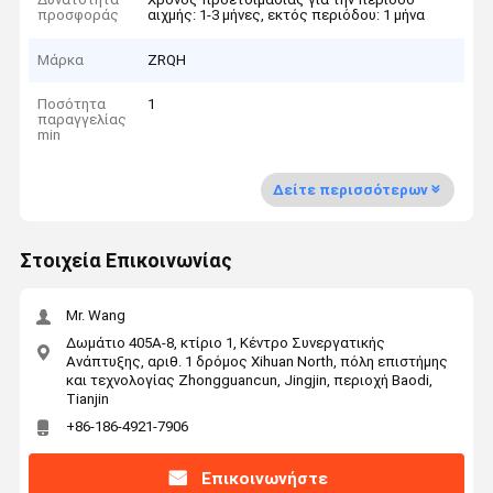
προσφοράς
αιχμής: 1-3 μήνες, εκτός περιόδου: 1 μήνα
Μάρκα
ZRQH
Ποσότητα
1
παραγγελίας
min
Δείτε περισσότερων
Στοιχεία Επικοινωνίας
Mr. Wang
Δωμάτιο 405A-8, κτίριο 1, Κέντρο Συνεργατικής
Ανάπτυξης, αριθ. 1 δρόμος Xihuan North, πόλη επιστήμης
και τεχνολογίας Zhongguancun, Jingjin, περιοχή Baodi,
Tianjin
+86-186-4921-7906
Επικοινωνήστε