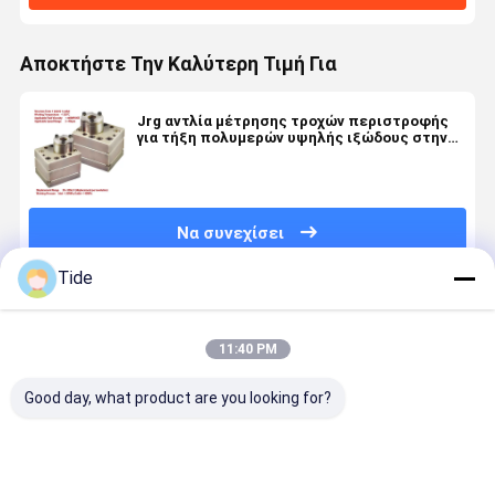
Αποκτήστε Την Καλύτερη Τιμή Για
Jrg αντλία μέτρησης τροχών περιστροφής
για τήξη πολυμερών υψηλής ιξώδους στην
βιομηχανία χημικών ινών και επικαλύψεων
Να συνεχίσει
Tide
Συνιστώμενα Προϊόντα
11:40 PM
Good day, what product are you looking for?
Jrg-2,4X2
1 εισροής 2
0.6-3.6cc/Rev
Jrg αντλία
2,4cc/Rev
εξόδων
Χημική
κολλήματ