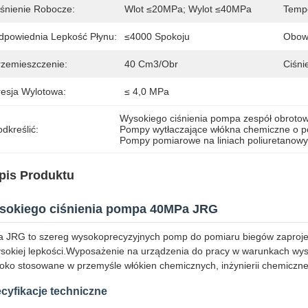
iśnienie Robocze:
Wlot ≤20MPa; Wylot ≤40MPa
Tempe
dpowiednia Lepkość Płynu:
≤4000 Spokoju
Obowi
rzemieszczenie:
40 Cm3/obr
Ciśni
resja Wylotowa:
≤ 4,0 MPa
Wysokiego ciśnienia pompa zespół obroto
dkreślić:
Pompy wytłaczające włókna chemiczne o 
Pompy pomiarowe na liniach poliuretanow
pis Produktu
sokiego ciśnienia pompa 40MPa JRG
a JRG to szereg wysokoprecyzyjnych pomp do pomiaru biegów zaproje
sokiej lepkości.Wyposażenie na urządzenia do pracy w warunkach wyso
oko stosowane w przemyśle włókien chemicznych, inżynierii chemicznej
cyfikacje techniczne