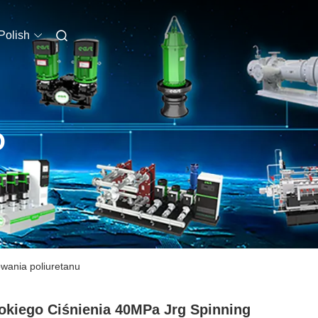
Polish
O
owania poliuretanu
kiego Ciśnienia 40MPa Jrg Spinning