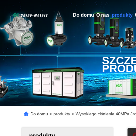
Do domu
O nas
produkty
SZCZ
PROD
Do domu
>
produkty
>
Wysokiego ciśnienia 40MPa Jrg 
produkty