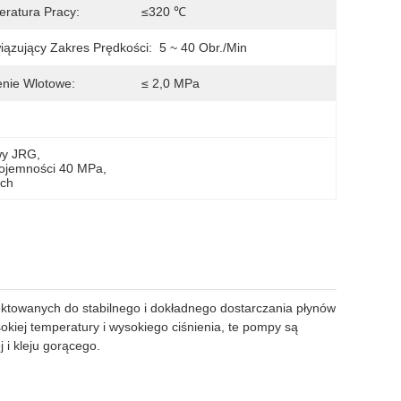
ratura Pracy:
≤320 ℃
ązujący Zakres Prędkości:
5 ~ 40 Obr./min
enie Wlotowe:
≤ 2,0 MPa
wy JRG
, 
pojemności 40 MPa
, 
ych
ktowanych do stabilnego i dokładnego dostarczania płynów
kiej temperatury i wysokiego ciśnienia, te pompy są
 i kleju gorącego.