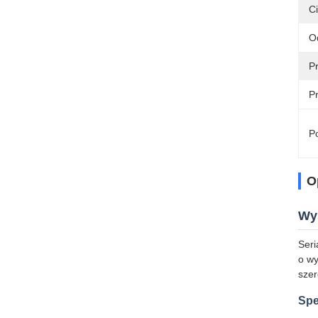
C
O
P
P
Po
O
Wy
Seri
o wy
szer
Spe