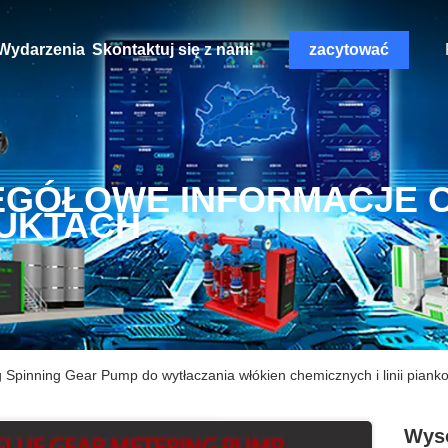
Wydarzenia
Skontaktuj się z nami
zacytować
EGÓŁOWE INFORMACJE 
UKTACH
Spinning Gear Pump do wytłaczania włókien chemicznych i linii piank
Wyso