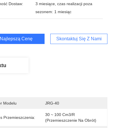
ność Dostaw:
3 miesiące, czas realizacji poza
sezonem: 1 miesiąc
Najlepszą Cenę
Skontaktuj Się Z Nami
ktu
r Modelu
JRG-40
30 ~ 100 Cm3/R 
s Przemieszczenia:
(przemieszczenie Na Obrót)