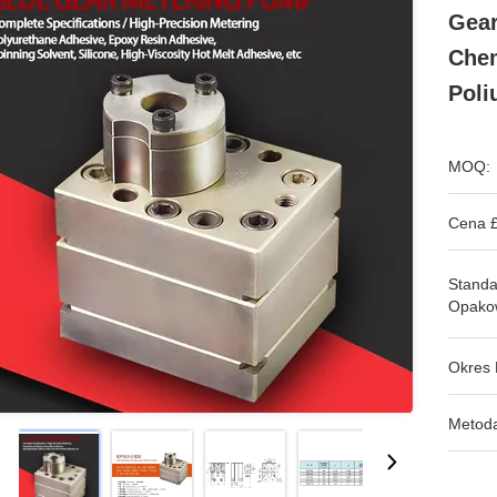
Gear
Chem
Poli
MOQ:
Cena £
Stand
Opako
Okres 
Metoda