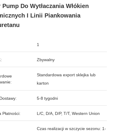
 Pump Do Wytłaczania Włókien
icznych I Linii Piankowania
uretanu
1
:
Zbywalny
Standardowa export sklejka lub
ardowe
wanie:
karton
Dostawy:
5-8 tygodni
 Płatności:
L/C, D/A, D/P, T/T, Western Union
Czas realizacji w szczycie sezonu: 1-