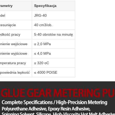
rametry
Specyfikacja
del
JRG-40
zesunięcie
40 cm3/ob.
ędkość pracy
5-40 obrotów na minutę
śnienie wejściowe
≤ 2,0 MPa
śnienie wyjściowe
≤ 4,0 MPa
mperatura pracy
≤ 320 oC
powiednia lepkość
≤ 4000 POISE