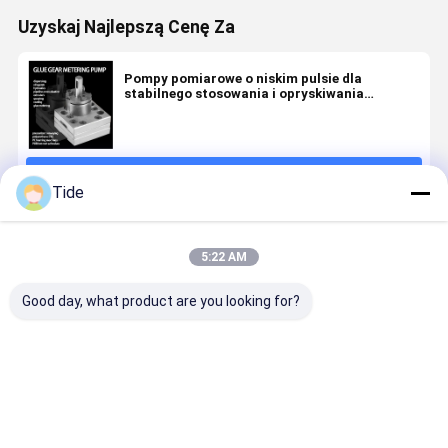
Uzyskaj Najlepszą Cenę Za
Pompy pomiarowe o niskim pulsie dla
stabilnego stosowania i opryskiwania
klejnotów
Kontyntynuj
Tide
Polecane Produkty
5:22 AM
Good day, what product are you looking for?
Jrg-2.4X2 2,4
1 Wjazd 2
0.6-3.6cc/Rev
Jrg pompa
cm3/obr.
Wjazdy
Pompa
złącza kle
Precyzyjna
Pompa
pomiarowa
do topieni
pompa
pomiarowa
do
polimerów