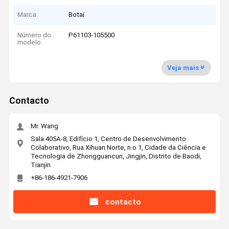
Marca
Botai
Número do
P61103-105500
modelo
Veja mais
Contacto
Mr. Wang
Sala 405A-8, Edifício 1, Centro de Desenvolvimento
Colaborativo, Rua Xihuan Norte, n.o 1, Cidade da Ciência e
Tecnologia de Zhongguancun, Jingjin, Distrito de Baodi,
Tianjin
+86-186-4921-7906
contacto