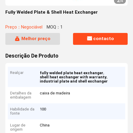
2
/
4
Fully Welded Plate & Shell Heat Exchanger
Preço：Negociável
MOQ：1
Melhor preço
contacto
Descrição De Produto
Realçar
,
fully welded plate heat exchanger
,
shell heat exchanger with warranty
industrial plate and shell exchanger
Detalhes da
caixa de madeira
embalagem
Habilidade da
100
fonte
Lugar de
China
origem