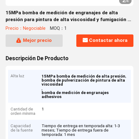
2
/
4
15MPa bomba de medición de engranajes de alta
presión para pintura de alta viscosidad y fumigación de
adhesivos
Precio：Negociable
MOQ：1
Mejor precio
Contactar ahora
Descripción De Producto
Alta luz
,
15MPa bomba de medición de alta presión
bomba de pulverización de pintura de alta
viscosidad
,
bomba de medición de engranajes
adhesivos
Cantidad de
1
orden mínima
Capacidad
Tiempo de entrega en temporada alta: 1-3
de la fuente
meses; Tiempo de entrega fuera de
temporada: 1 mes