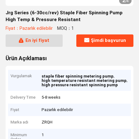
2
/
4
Jrg Series (6-30cc/rev) Staple Fiber Spinning Pump
High Temp & Pressure Resistant
Fiyat：Pazarlık edilebilir
MOQ：1
En iyi fiyat
Şimdi başvurun
Ürün Açıklaması
Vurgulamak
,
staple fiber spinning metering pump
,
high temperature resistant metering pump
high pressure resistant spinning pump
Delivery Time
5-8 weeks
Fiyat
Pazarlık edilebilir
Marka adı
ZRQH
Minimum
1