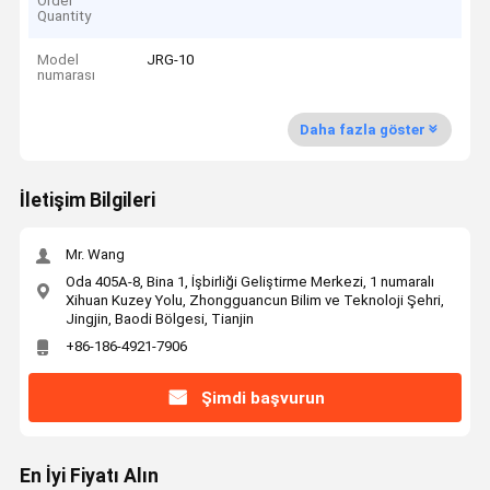
Order
Quantity
Model
JRG-10
numarası
Daha fazla göster
İletişim Bilgileri
Mr. Wang
Oda 405A-8, Bina 1, İşbirliği Geliştirme Merkezi, 1 numaralı
Xihuan Kuzey Yolu, Zhongguancun Bilim ve Teknoloji Şehri,
Jingjin, Baodi Bölgesi, Tianjin
+86-186-4921-7906
Şimdi başvurun
En İyi Fiyatı Alın