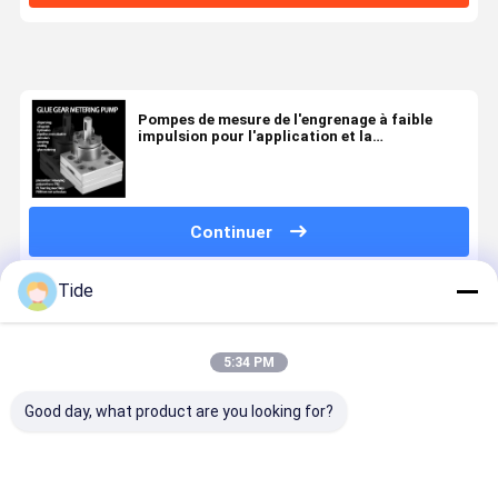
Pompes de mesure de l'engrenage à faible
impulsion pour l'application et la
pulvérisation d'adhésifs stables
Continuer
Tide
Produits Recommandés
5:34 PM
Good day, what product are you looking for?
Jrg-2.4X2
1 entrée 2
0.6-3.6cc/rev
Jrg pompe
pompe de
sorties
pompe de
engrenage