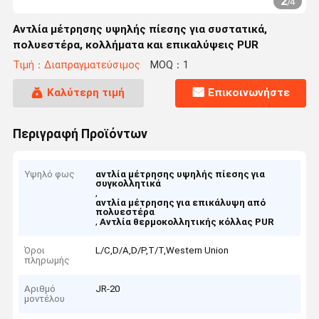
2
/
4
Αντλία μέτρησης υψηλής πίεσης για συστατικά,
πολυεστέρα, κολλήματα και επικαλύψεις PUR
Τιμή：Διαπραγματεύσιμος
MOQ：1
Καλύτερη τιμή
Επικοινωνήστε
Περιγραφή Προϊόντων
Υψηλό φως
αντλία μέτρησης υψηλής πίεσης για
συγκολλητικά
,
αντλία μέτρησης για επικάλυψη από
πολυεστέρα
,
Αντλία θερμοκολλητικής κόλλας PUR
Όροι
L/C,D/A,D/P,T/T,Western Union
πληρωμής
Αριθμό
JR-20
μοντέλου