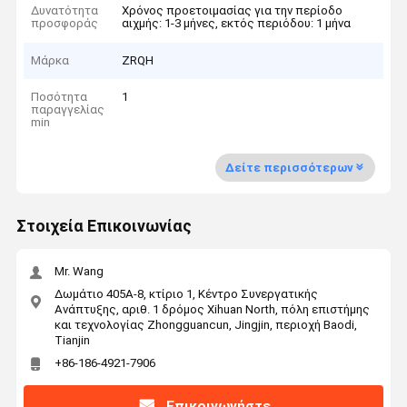
Δυνατότητα
Χρόνος προετοιμασίας για την περίοδο
προσφοράς
αιχμής: 1-3 μήνες, εκτός περιόδου: 1 μήνα
Μάρκα
ZRQH
Ποσότητα
1
παραγγελίας
min
Δείτε περισσότερων
Στοιχεία Επικοινωνίας
Mr. Wang
Δωμάτιο 405A-8, κτίριο 1, Κέντρο Συνεργατικής
Ανάπτυξης, αριθ. 1 δρόμος Xihuan North, πόλη επιστήμης
και τεχνολογίας Zhongguancun, Jingjin, περιοχή Baodi,
Tianjin
+86-186-4921-7906
Επικοινωνήστε