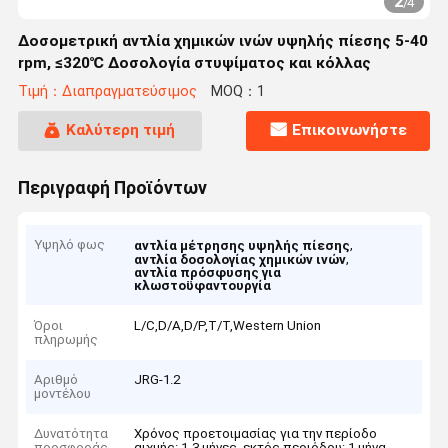
2
/
4
Δοσομετρική αντλία χημικών ινών υψηλής πίεσης 5-40
rpm, ≤320℃ Δοσολογία στυψίματος και κόλλας
Τιμή：Διαπραγματεύσιμος
MOQ：1
Καλύτερη τιμή
Επικοινωνήστε
Περιγραφή Προϊόντων
Υψηλό φως
,
αντλία μέτρησης υψηλής πίεσης
,
αντλία δοσολογίας χημικών ινών
αντλία πρόσφυσης για
κλωστοϋφαντουργία
Όροι
L/C,D/A,D/P,T/T,Western Union
πληρωμής
Αριθμό
JRG-1.2
μοντέλου
Δυνατότητα
Χρόνος προετοιμασίας για την περίοδο
προσφοράς
αιχμής: 1-3 μήνες, εκτός περιόδου: 1 μήνα