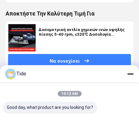
Αποκτήστε Την Καλύτερη Τιμή Για
Δοσομετρική αντλία χημικών ινών υψηλής
πίεσης 5-40 rpm, ≤320℃ Δοσολογία
στυψίματος και κόλλας
Να συνεχίσει
Tide
Συνιστώμενα Προϊόντα
10:12 AM
Good day, what product are you looking for?
Jrg-2,4X2
1 εισροής 2
0.6-3.6cc/Rev
Jrg αντλία
2,4cc/Rev
εξόδων
Χημική
κολλήματ
Υψηλής
Στροφή
αντλία
για τήξη