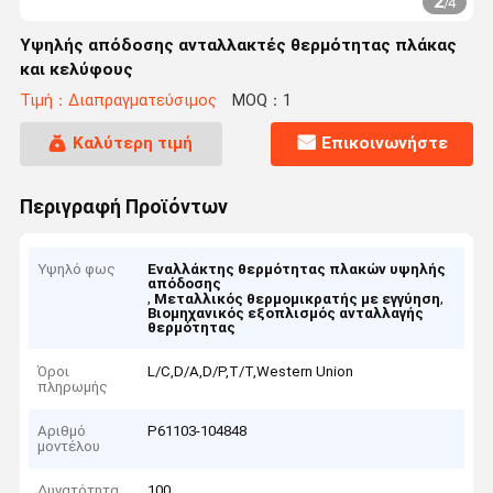
2
/
4
Υψηλής απόδοσης ανταλλακτές θερμότητας πλάκας
και κελύφους
Τιμή：Διαπραγματεύσιμος
MOQ：1
Καλύτερη τιμή
Επικοινωνήστε
Περιγραφή Προϊόντων
Υψηλό φως
Εναλλάκτης θερμότητας πλακών υψηλής
απόδοσης
,
,
Μεταλλικός θερμομικρατής με εγγύηση
Βιομηχανικός εξοπλισμός ανταλλαγής
θερμότητας
Όροι
L/C,D/A,D/P,T/T,Western Union
πληρωμής
Αριθμό
P61103-104848
μοντέλου
Δυνατότητα
100