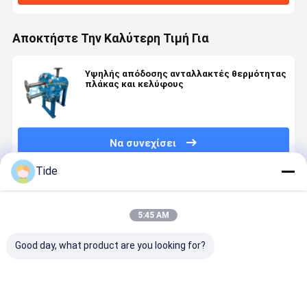
Αποκτήστε Την Καλύτερη Τιμή Για
Υψηλής απόδοσης ανταλλακτές θερμότητας
πλάκας και κελύφους
Να συνεχίσει
Tide
Συνιστώμενα Προϊόντα
5:45 AM
Good day, what product are you looking for?
Plates and
High-
Συμπυκνωτές
Evaporado
Gaskets for
Efficiency
Πλάκας
de placas