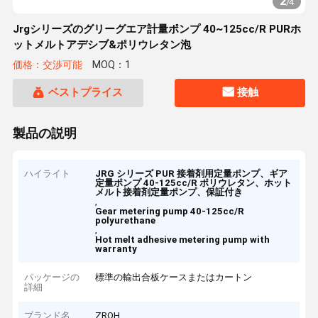
2
/
4
Jrgシリーズのグリーグエア計量ポンプ 40~125cc/R PURホ
ットメルトアデシブ&ポリウレタン泡
価格：交渉可能
MOQ：1
ベストプライス
接触
製品の説明
ハイライト
JRG シリーズ PUR 接着剤用定量ポンプ、ギア
定量ポンプ 40-125cc/R ポリウレタン、ホット
メルト接着剤定量ポンプ、保証付き
,
Gear metering pump 40-125cc/R
polyurethane
,
Hot melt adhesive metering pump with
warranty
パッケージの
標準の輸出合板ケースまたはカートン
詳細
ブランド名
ZRQH