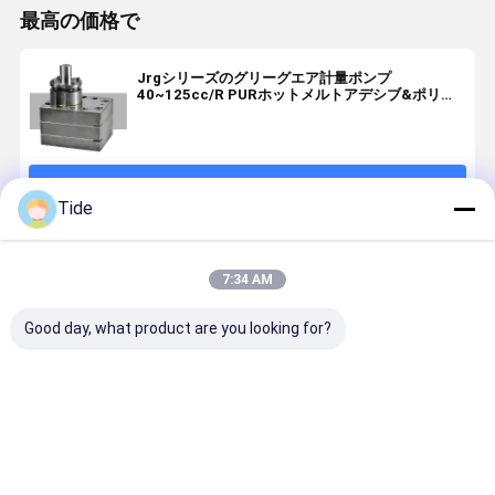
最高の価格で
Jrgシリーズのグリーグエア計量ポンプ
40~125cc/R PURホットメルトアデシブ&ポリウ
レタン泡
続行
Tide
推薦されたプロダクト
7:34 AM
Good day, what product are you looking for?
Jrg-2.4X2
1 入口 2 出口
0.6-3.6cc/Rev
Jrg 化学繊
2.4cc/Rev 高
ペットナイロ
化学繊維紡績
よび接着剤
精度化学繊維
ンフィラメン
定量ポンプ (1
入システム
スピニングギ
トスピニング
入口 2 出口)
の高粘度ポ
ア計測ポンプ
のためのスピ
マー溶融用
ベストプライス
ベストプライス
ベストプライス
ベストプラ