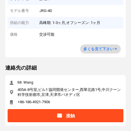
モデル番号
JRG-40
供給の能力
高峰期: 1-3ヶ月,オフシーズン: 1ヶ月
価格
交渉可能
多くを見て下さい
連絡先の詳細
Mr. Wang
405A-8号室,ビル1 協同開発センター,西華北路1号,中川クーン
科学技術都市,京津,天津市バオディ区
+86-186-4921-7906
接触