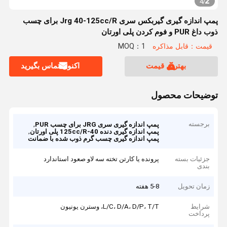
2
4
/
پمپ اندازه گیری گیربکس سری Jrg 40-125cc/R برای چسب
ذوب داغ PUR و فوم کردن پلی اورتان
قیمت：قابل مذاکره
MOQ：1
بهترین قیمت
اکنون تماس بگیرید
توضیحات محصول
برجسته
,
پمپ اندازه گیری سری JRG برای چسب PUR
,
پمپ اندازه گیری دنده 40-125cc/R پلی اورتان
پمپ اندازه گیری چسب گرم ذوب شده با ضمانت
جزئیات بسته
پرونده یا کارتن تخته سه لاو صعود استاندارد
بندی
زمان تحویل
5-8 هفته
شرایط
L/C، D/A، D/P، T/T، وسترن یونیون
پرداخت