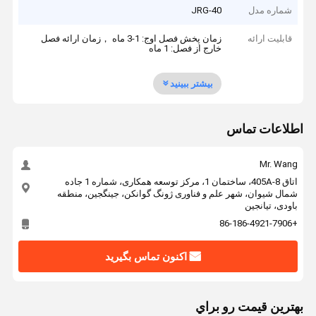
شماره مدل
JRG-40
قابلیت ارائه
زمان پخش فصل اوج: 1-3 ماه ，زمان ارائه فصل
خارج از فصل: 1 ماه
بیشتر ببینید
اطلاعات تماس
Mr. Wang
اتاق 405A-8، ساختمان 1، مرکز توسعه همکاری، شماره 1 جاده
شمال شیوان، شهر علم و فناوری ژونگ گوانکن، جینگجین، منطقه
باودی، تیانجین
+86-186-4921-7906
اکنون تماس بگیرید
بهترين قيمت رو براي