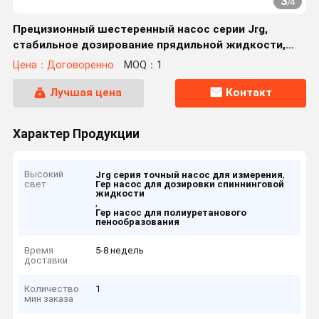
3
/
4
Прецизионный шестеренный насос серии Jrg,
стабильное дозирование прядильной жидкости,
полиуретана и пенопласта ПК
Цена：Договоренно
MOQ：1
Лучшая цена
Контакт
Характер Продукции
Высокий
,
Jrg серия точный насос для измерения
свет
Гер насос для дозировки спиннинговой
жидкости
,
Гер насос для полиуретанового
пенообразования
Время
5-8 недель
доставки
Количество
1
мин заказа