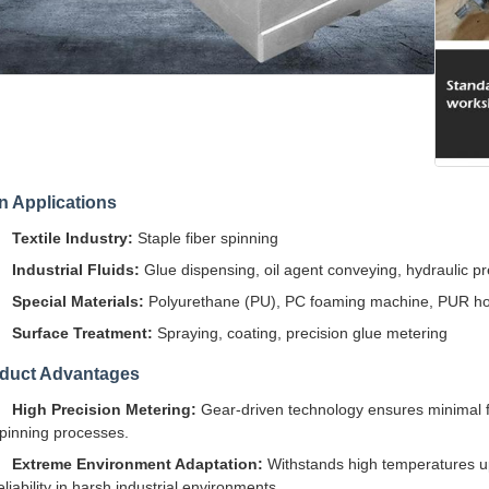
n Applications
Textile Industry:
Staple fiber spinning
Industrial Fluids:
Glue dispensing, oil agent conveying, hydraulic pre
Special Materials:
Polyurethane (PU), PC foaming machine, PUR hot
Surface Treatment:
Spraying, coating, precision glue metering
duct Advantages
High Precision Metering:
Gear-driven technology ensures minimal fl
pinning processes.
Extreme Environment Adaptation:
Withstands high temperatures up
eliability in harsh industrial environments.