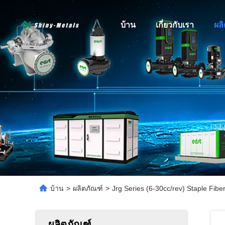
บ้าน
เกี่ยวกับเรา
ผล
บ้าน
>
ผลิตภัณฑ์
>
Jrg Series (6-30cc/rev) Staple Fib
ผลิตภัณฑ์