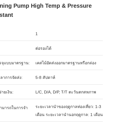
ning Pump High Temp & Pressure
stant
1
ต่อรองได้
รจุแบบมาตรฐาน:
เคสไม้อัดส่งออกมาตรฐานหรือกล่อง
ลาการจัดส่ง:
5-8 สัปดาห์
จ่ายเงิน:
L/C, D/A, D/P, T/T ตะวันตกสหภาพ
ระยะเวลานำของฤดูกาลท่องเที่ยว: 1-3
ามารถในการจํา
เดือน ระยะเวลานำนอกฤดูกาล: 1 เดือน