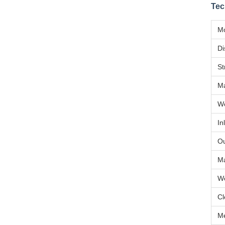
Tec
M
Di
St
Ma
Wo
In
Ou
Ma
Wo
Cl
Me