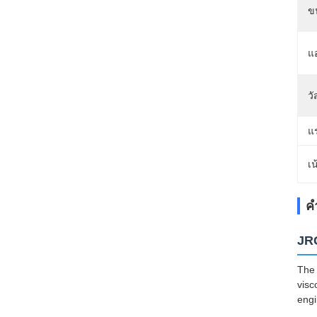
ข
แ
วั
แ
เน
ค
JRG
The 
visc
engi