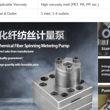
plicable Viscosity
High viscosity melt (PET, PA, PP, etc.)
let & Outlet
1 inlet, 1-4 outlets