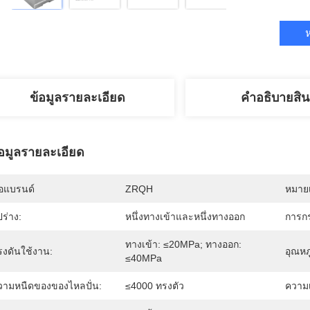
ห
ข้อมูลรายละเอียด
คําอธิบายสิน
้อมูลรายละเอียด
่อแบรนด์
ZRQH
หมายเ
ปร่าง:
หนึ่งทางเข้าและหนึ่งทางออก
การกร
ทางเข้า: ≤20MPa; ทางออก: 
รงดันใช้งาน:
อุณหภ
≤40MPa
วามหนืดของของไหลปั่น:
≤4000 ทรงตัว
ความ