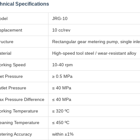
hnical Specifications
odel
JRG-10
splacement
10 cc/rev
ructure
Rectangular gear metering pump, single inlet
terial
High-speed tool steel / wear-resistant alloy
rking Speed
10-40 rpm
let Pressure
≥ 0.5 MPa
tlet Pressure
≤ 40 MPa
x Pressure Difference
≤ 40 MPa
rking Temperature
≤ 320 ºC
eaning Temperature
≤ 450 ºC
tering Accuracy
within ±1%