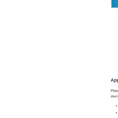
App
Plat
ster