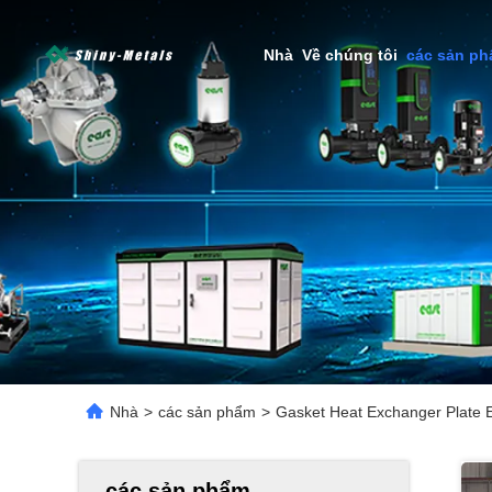
Nhà
Về chúng tôi
các sản p
Nhà
>
các sản phẩm
>
Gasket Heat Exchanger Plate E
các sản phẩm