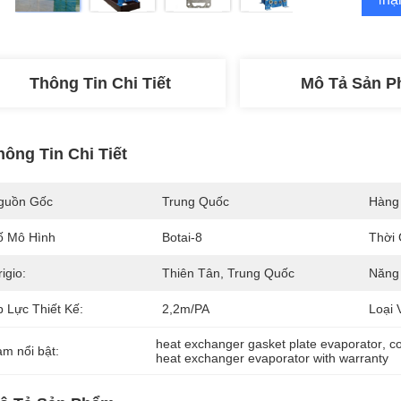
Thông Tin Chi Tiết
Mô Tả Sản 
hông Tin Chi Tiết
guồn Gốc
Trung Quốc
Hàng
ố Mô Hình
Botai-8
Thời 
igio:
Thiên Tân, Trung Quốc
Năng 
p Lực Thiết Kế:
2,2m/PA
Loại 
heat exchanger gasket plate evaporator
, 
c
àm nổi bật:
heat exchanger evaporator with warranty