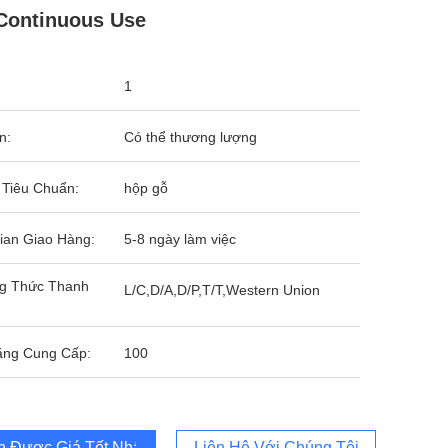
Continuous Use
1
n:
Có thể thương lượng
 Tiêu Chuẩn:
hộp gỗ
ian Giao Hàng:
5-8 ngày làm việc
g Thức Thanh
L/C,D/A,D/P,T/T,Western Union
ăng Cung Cấp:
100
 Được Giá Tốt Nhất
Liên Hệ Với Chúng Tôi