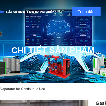
Trích dẫn
hẩm
Các sự kiện
Liên hệ với chúng tôi
CHI TIẾT SẢN PHẨM
vaporator for Continuous Use
Gask