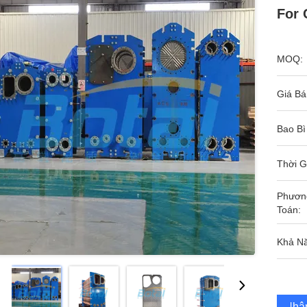
For 
MOQ:
Giá Bá
Bao Bì
Thời G
Phươn
Toán:
Khả N
Nhận