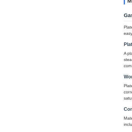
M
Gas
Plat
easy
Pla
A pl
stea
comp
Wor
Plat
corr
satu
Con
Mate
incl