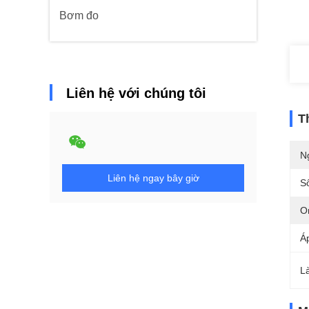
Bơm đo
Liên hệ với chúng tôi
T
N
Liên hệ ngay bây giờ
S
Or
Á
L