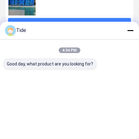
계속하다
Tide
추천된 제품
4:54 PM
Good day, what product are you looking for?
Gasket Heat
Detachable
Plate Heat
Plate Fra
Exchanger
Gasket Plate
Exchanger
Gasket He
Plate
Heat
Manufacturers
Exchanger
Evaporator
Exchanger
Energy
for
Recovery
최고의 가격
최고의 가격
최고의 가격
최고의 가
Continuous
Ventilator
Use
Radiator Core