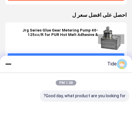
احصل على افضل سعر ل
Jrg Series Glue Gear Metering Pump 40-
125cc/R for PUR Hot Melt Adhesive &
Polyurethane Foaming
استمر
Tide
المنتجات الموصى بها
1:38 PM
Good day, what product are you looking for?
High
Jrg Series (6-
Staple Fiber
Constant
Precision
30cc/rev)
Spinning
Flow Jrg
-30 Staple
Staple Fiber
Pump Gear
Precision