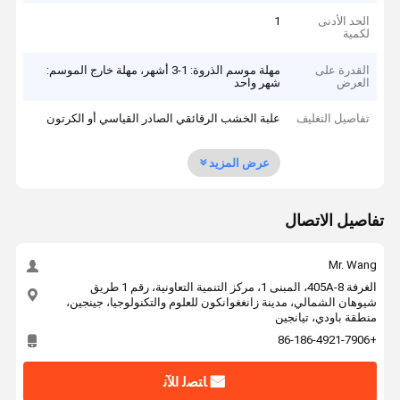
الحد الأدنى
1
لكمية
القدرة على
مهلة موسم الذروة: 1-3 أشهر، مهلة خارج الموسم:
العرض
شهر واحد
تفاصيل التغليف
علبة الخشب الرقائقي الصادر القياسي أو الكرتون
عرض المزيد
تفاصيل الاتصال
Mr. Wang
الغرفة 405A-8، المبنى 1، مركز التنمية التعاونية، رقم 1 طريق
شيوهان الشمالي، مدينة زانغغوانكون للعلوم والتكنولوجيا، جينجين،
منطقة باودي، تيانجين
+86-186-4921-7906
ﺎﺘﺼﻟ ﺍﻶﻧ