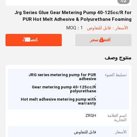
2
4
/
Jrg Series Glue Gear Metering Pump 40-125cc/R for
PUR Hot Melt Adhesive & Polyurethane Foaming
الأسعار：قابل للتفاوض
MOQ：1
افضل سعر
ﺎﺘﺼﻟ ﺍﻶﻧ
منتوج وصف
تسليط الضوء
JRG series metering pump for PUR
adhesive
,
Gear metering pump 40-125cc/R
polyurethane
,
Hot melt adhesive metering pump with
warranty
اسم العلامة
ZRQH
التجارية
الأسعار
قابل للتفاوض