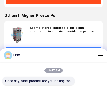
Ottieni Il Miglior Prezzo Per
Scambiatori di calore a piastre con
guarnizioni in acciaio inossidabile per uso
alimentare
Continua
Tide
Prodotti Raccomandati
10:47 AM
Good day, what product are you looking for?
Piastre e
Scambiatori
Scambiatori
Soluzioni d
guarnizioni
di calore ad
di calore ad
condensaz