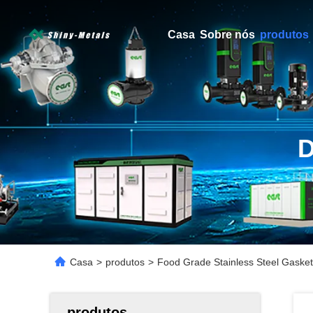
Casa
Sobre nós
produtos
Casa
>
produtos
>
Food Grade Stainless Steel Gaske
produtos