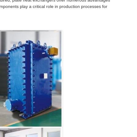
quired, plate heat exchangers offer numerous advantages
onents play a critical role in production processes for