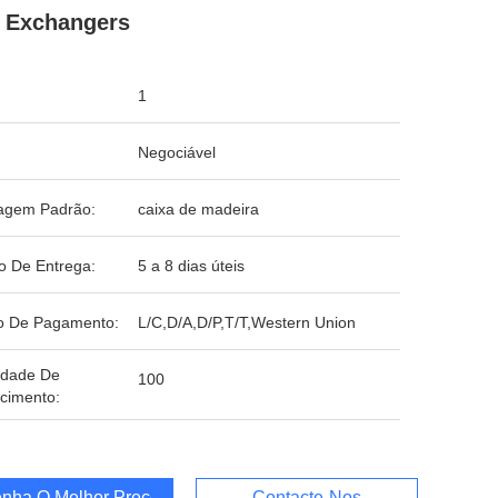
 Exchangers
1
Negociável
agem Padrão:
caixa de madeira
o De Entrega:
5 a 8 dias úteis
o De Pagamento:
L/C,D/A,D/P,T/T,Western Union
idade De
100
cimento:
nha O Melhor Preço
Contacte-Nos