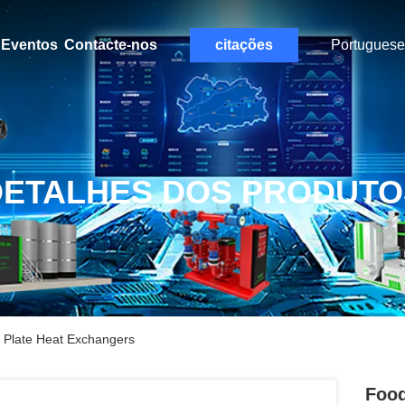
Eventos
Contacte-nos
citações
Portuguese
DETALHES DOS PRODUTO
t Plate Heat Exchangers
Food