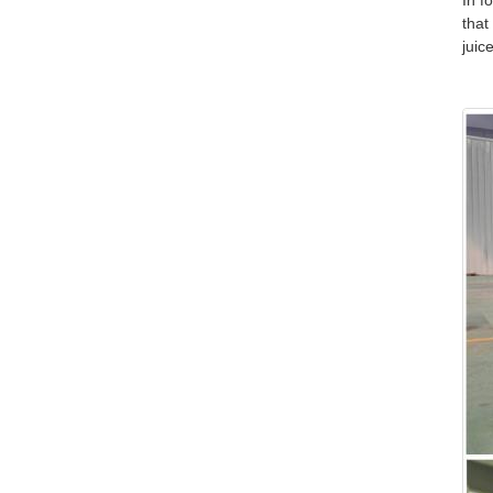
In f
that
juic