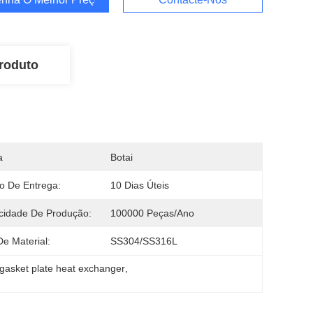
roduto
a
Botai
o De Entrega:
10 Dias Úteis
cidade De Produção:
100000 Peças/ano
De Material:
SS304/SS316L
gasket plate heat exchanger
, 