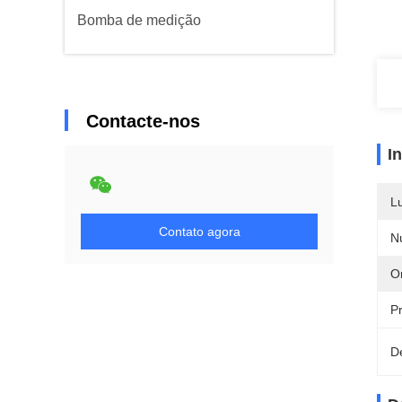
Bomba de medição
Contacte-nos
I
L
Contato agora
N
Or
P
D