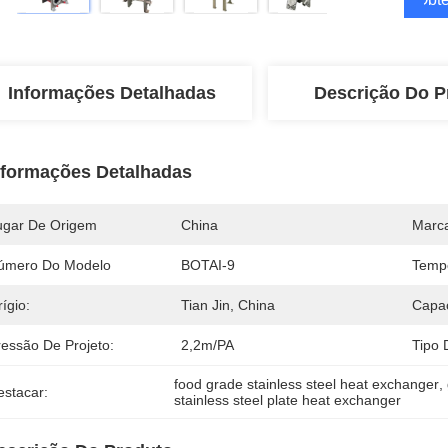
Informações Detalhadas
Descrição Do P
nformações Detalhadas
ugar De Origem
China
Marc
úmero Do Modelo
BOTAI-9
Temp
ígio:
Tian Jin, China
Capa
ressão De Projeto:
2,2m/PA
Tipo 
food grade stainless steel heat exchanger
, 
estacar:
stainless steel plate heat exchanger