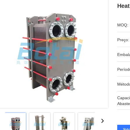
Heat
MOQ:
Preço:
Embal
Períod
Métod
Capac
Abaste
Obte