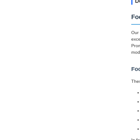
D
Fo
Our 
exce
Prom
mode
Foo
Thes