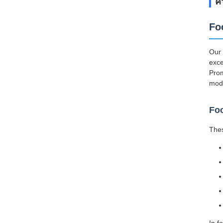
ค
Fo
Our 
exce
Prom
mode
Foo
Thes