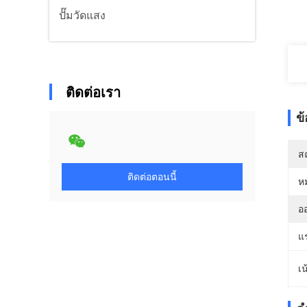
ปั๊มวัดแสง
ติดต่อเรา
ข
สถ
ติดต่อตอนนี้
ห
ออ
แ
เน