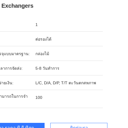
 Exchangers
1
ต่อรองได้
รจุแบบมาตรฐาน:
กล่องไม้
ลาการจัดส่ง:
5-8 วันทำการ
จ่ายเงิน:
L/C, D/A, D/P, T/T ตะวันตกสหภาพ
ามารถในการจํา
100
า ราคา ที่ ดี ที่สุด
ติดต่อเรา