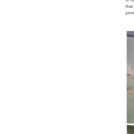
In f
that
juic