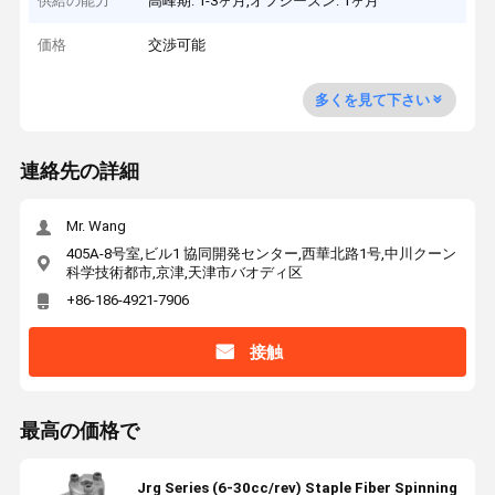
供給の能力
高峰期: 1-3ヶ月,オフシーズン: 1ヶ月
価格
交渉可能
多くを見て下さい
連絡先の詳細
Mr. Wang
405A-8号室,ビル1 協同開発センター,西華北路1号,中川クーン
科学技術都市,京津,天津市バオディ区
+86-186-4921-7906
接触
最高の価格で
Jrg Series (6-30cc/rev) Staple Fiber Spinning