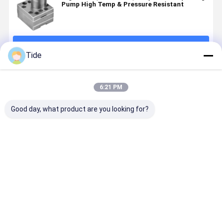
Pump High Temp & Pressure Resistant
続行
Tide
推薦されたプロダクト
6:21 PM
Good day, what product are you looking for?
Staple Fiber
High
Staple Fiber
ポリプロピ
Spinning
Precision
Spinning
ン/ナイロ
Pump Gear
Jrg-30 Staple
Pump Gear
ピニングオ
Metering
Fiber
Metering
ル用高精度
Pump for
Spinning
Pump for
アメーター
ベストプライス
ベストプライス
ベストプライス
ベストプラ
Polyurethane
Pump
Polyurethane
ンプ
Foaming PUR
30cc/Rev for
Foaming PUR
Hot Melt
Polyurethane/PC
Hot Melt
Adhesive
Foaming
Adhesive
Coating
Machine/PUR
Coating