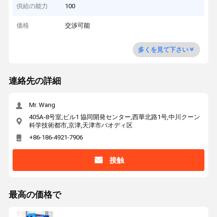
供給の能力
100
価格
交渉可能
多くを見て下さい
連絡先の詳細
Mr. Wang
405A-8号室,ビル1 協同開発センター,西華北路1号,中川クーン
科学技術都市,京津,天津市バオディ区
+86-186-4921-7906
接触
最高の価格で