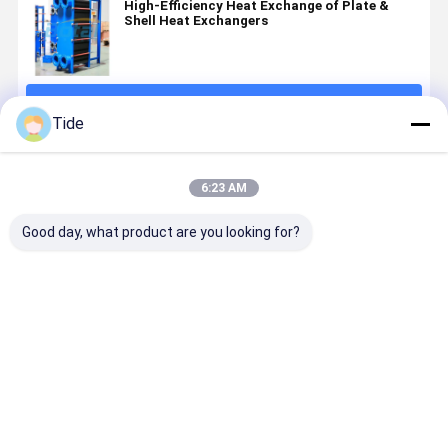
High-Efficiency Heat Exchange of Plate &
Shell Heat Exchangers
続行
Tide
推薦されたプロダクト
6:23 AM
Good day, what product are you looking for?
Plates and
高効率のプレ
高効率のプレ
食品・飲料
Gaskets for
ート・シェル
ートコンデン
軽工業用 切
Plate Heat
熱交換機
サー パーソナ
可能なプレ
Exchangers
ライズされた
ト蒸発機
コンデンサソ
ベストプライス
ベストプライス
ベストプライス
ベストプラ
リューション