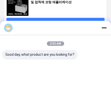
및 접착제 코팅 애플리케이션
계속하다
추천된 제품
2:52 AM
Good day, what product are you looking for?
Jrg-2.4X2
1 입구 2 출구
0.6-3.6cc/Rev
Jrg 고위
2.4cc/Rev 고
반사 측정 펌프
화학 섬유 회전
viskosity
정밀 화학 섬유
애완 동물 나일
측정 펌프 (하나
머 녹기 화학
회전 기어 측정
론 필라멘트 반
의 입구 두 개의
유 & 접착제
펌프
사를 위해
출구)
용 시스템
최고의 가격
최고의 가격
최고의 가격
최고의 가