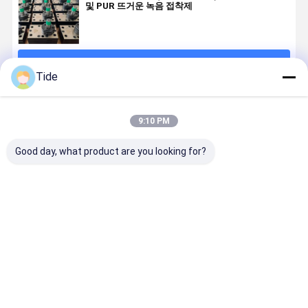
및 PUR 뜨거운 녹음 접착제
계속하다
Tide
추천된 제품
9:10 PM
Good day, what product are you looking for?
Jrg-2.4X2
1 입구 2 출구
0.6-3.6cc/Rev
Jrg 고위
2.4cc/Rev 고
반사 측정 펌프
화학 섬유 회전
viskosity
정밀 화학 섬유
애완 동물 나일
측정 펌프 (하나
머 녹기 화학
회전 기어 측정
론 필라멘트 반
의 입구 두 개의
유 & 접착제
펌프
사를 위해
출구)
용 시스템
최고의 가격
최고의 가격
최고의 가격
최고의 가