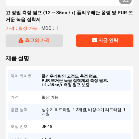
2
/
4
고 정밀 측정 펌프 (12 ~ 35cc / r) 폴리우레탄 폼링 및 PUR 뜨
거운 녹음 접착제
가격：협상 가능
MOQ：1
최고의 가격
지금 연락
제품 설명
하이 라이트
,
폴리우레탄의 고정도 측정 펌프
,
PUR 뜨거운 녹음 접착제의 측정 펌프
12~35cc/r 측정 펌프 보증
가격
협상 가능
공급 능력
성수기 리드타임: 1-3개월, 비성수기 리드타임: 1
개월
모델 번호
JR-18