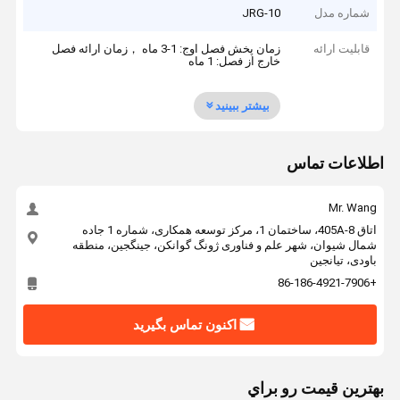
شماره مدل
JRG-10
قابلیت ارائه
زمان پخش فصل اوج: 1-3 ماه ，زمان ارائه فصل
خارج از فصل: 1 ماه
بیشتر ببینید
اطلاعات تماس
Mr. Wang
اتاق 405A-8، ساختمان 1، مرکز توسعه همکاری، شماره 1 جاده
شمال شیوان، شهر علم و فناوری ژونگ گوانکن، جینگجین، منطقه
باودی، تیانجین
+86-186-4921-7906
اکنون تماس بگیرید
بهترين قيمت رو براي