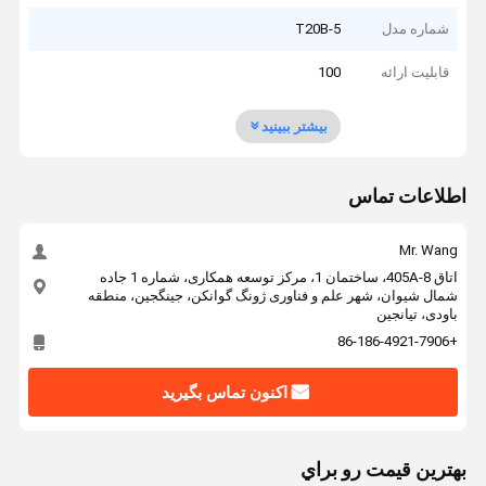
شماره مدل
T20B-5
قابلیت ارائه
100
بیشتر ببینید
اطلاعات تماس
Mr. Wang
اتاق 405A-8، ساختمان 1، مرکز توسعه همکاری، شماره 1 جاده
شمال شیوان، شهر علم و فناوری ژونگ گوانکن، جینگجین، منطقه
باودی، تیانجین
+86-186-4921-7906
اکنون تماس بگیرید
بهترين قيمت رو براي