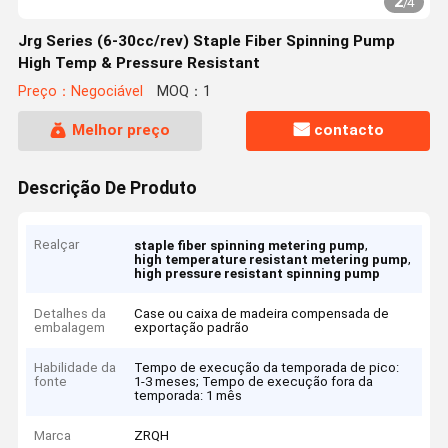
2
/
4
Jrg Series (6-30cc/rev) Staple Fiber Spinning Pump
High Temp & Pressure Resistant
Preço：Negociável
MOQ：1
Melhor preço
contacto
Descrição De Produto
Realçar
,
staple fiber spinning metering pump
,
high temperature resistant metering pump
high pressure resistant spinning pump
Detalhes da
Case ou caixa de madeira compensada de
embalagem
exportação padrão
Habilidade da
Tempo de execução da temporada de pico:
fonte
1-3 meses; Tempo de execução fora da
temporada: 1 mês
Marca
ZRQH