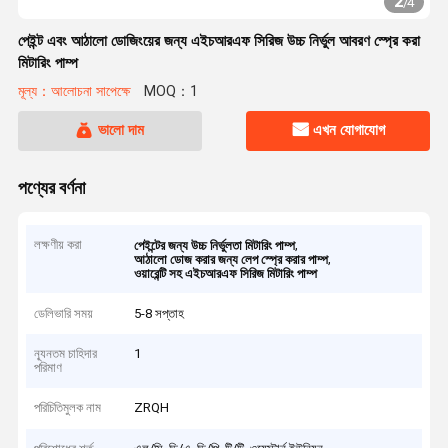
2
/
4
পেইন্ট এবং আঠালো ডোজিংয়ের জন্য এইচআরএফ সিরিজ উচ্চ নির্ভুল আবরণ স্প্রে করা
মিটারিং পাম্প
মূল্য：আলোচনা সাপেক্ষে
MOQ：1
ভালো দাম
এখন যোগাযোগ
পণ্যের বর্ণনা
লক্ষণীয় করা
,
পেইন্টের জন্য উচ্চ নির্ভুলতা মিটারিং পাম্প
,
আঠালো ডোজ করার জন্য লেপ স্প্রে করার পাম্প
ওয়ারেন্টি সহ এইচআরএফ সিরিজ মিটারিং পাম্প
ডেলিভারি সময়
5-8 সপ্তাহ
ন্যূনতম চাহিদার
1
পরিমাণ
পরিচিতিমুলক নাম
ZRQH