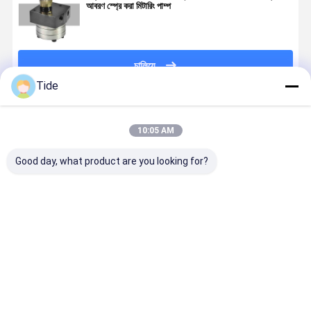
আবরণ স্প্রে করা মিটারিং পাম্প
চালিয়ে
Tide
প্রস্তাবিত পণ্য
10:05 AM
Good day, what product are you looking for?
Constant
Jrg Series
Staple Fiber
Jrg Series 
Flow Jrg
Glue Gear
Spinning
30cc/rev)
Precision
Metering
Pump Gear
Staple Fib
Gear
Pump 40-
Metering
Spinning
Metering
125cc/R for
Pump for
Pump High
ভালো দাম
ভালো দাম
ভালো দাম
ভালো দাম
Pump for
PUR Hot Melt
Polyurethane
Temp &
Chemical
Adhesive &
Foaming PUR
Pressure
Fiber
Polyurethane
Hot Melt
Resistant
Spinning
Foaming
Adhesive
Component
Coating