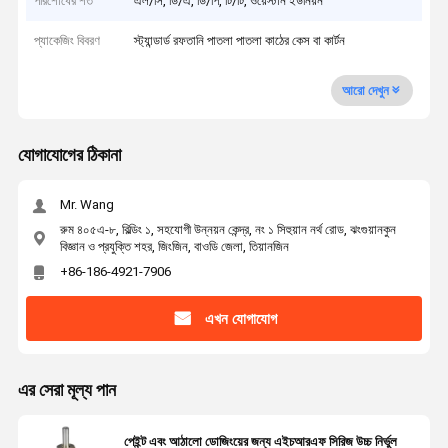
পরিশোধের শর্ত
এল/সি, ডি/এ, ডি/পি, টি/টি, ওয়েস্টার্ন ইউনিয়ন
প্যাকেজিং বিবরণ
স্ট্যান্ডার্ড রফতানি পাতলা পাতলা কাঠের কেস বা কার্টন
আরো দেখুন
যোগাযোগের ঠিকানা
Mr. Wang
রুম ৪০৫এ-৮, বিল্ডিং ১, সহযোগী উন্নয়ন কেন্দ্র, নং ১ সিহুয়ান নর্থ রোড, ঝংগুয়ানকুন
বিজ্ঞান ও প্রযুক্তি শহর, জিংজিন, বাওডি জেলা, তিয়ানজিন
+86-186-4921-7906
এখন যোগাযোগ
এর সেরা মূল্য পান
পেইন্ট এবং আঠালো ডোজিংয়ের জন্য এইচআরএফ সিরিজ উচ্চ নির্ভুল