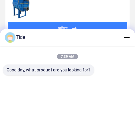
চালিয়ে
Tide
প্রস্তাবিত পণ্য
7:39 AM
Good day, what product are you looking for?
Plates and
High-
প্লেট এবং শেল তাপ
উচ্চ দক্ষতা প্লেট
Gaskets for
Efficiency
এক্সচেঞ্জারগুলির উচ্চ
কনডেনসার
Plate Heat
Heat
দক্ষতা তাপ বিনিময়
কাস্টমাইজড
Exchangers
Exchange of
কনডেনসেশন সম
Plate & Shell
ভালো দাম
ভালো দাম
ভালো দাম
ভালো দাম
Heat
Exchangers