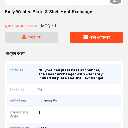
2
/
4
Fully Welded Plate & Shell Heat Exchanger
মূল্য：আলোচনা সাপেক্ষে
MOQ：1
ভালো দাম
এখন যোগাযোগ
পণ্যের বর্ণনা
লক্ষণীয় করা
,
fully welded plate heat exchanger
,
shell heat exchanger with warranty
industrial plate and shell exchanger
উৎপত্তি স্থল
চীন
ডেলিভারি সময়
5-8 কাজের দিন
ন্যূনতম চাহিদার
1
পরিমাণ