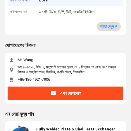
পরিচিতিমুলক নাম
Botai
পরিশোধের শর্ত
এল/সি, ডি/এ, ডি/পি, টি/টি, ওয়েস্টার্ন ইউনিয়ন
আরো দেখুন
যোগাযোগের ঠিকানা
Mr. Wang
রুম ৪০৫এ-৮, বিল্ডিং ১, সহযোগী উন্নয়ন কেন্দ্র, নং ১ সিহুয়ান নর্থ রোড, ঝংগুয়ানকুন
বিজ্ঞান ও প্রযুক্তি শহর, জিংজিন, বাওডি জেলা, তিয়ানজিন
+86-186-4921-7906
এখন যোগাযোগ
এর সেরা মূল্য পান
Fully Welded Plate & Shell Heat Exchanger