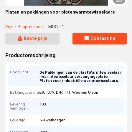
2
/
3
Platen en pakkingen voor platenwarmtewisselaars
Prijs：Bespreekbaar
MOQ：1
Beste prijs
Contact nu
Productomschrijving
Hoog licht
De Pakkingen van de plaatWarmtewisselaar
,
,
warmtewisselaar vervangingsplaten
Platen voor industriële warmtewisselaars
Betalingscondities
L/C, D/A, D/P, T/T, Western Union
Levering
100
vermogen
Levertijd
5-8 werkdagen