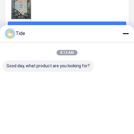
続行
Tide
推薦されたプロダクト
8:13 AM
Good day, what product are you looking for?
高効率のプレ
高効率のプレ
高効率のプレ
食品・飲料
ート・シェル
ート・シェル
ートコンデン
軽工業用 切
熱交換機
熱交換機
サー パーソナ
可能なプレ
ライズされた
ト蒸発機
コンデンサソ
ベストプライス
ベストプライス
ベストプライス
ベストプラ
リューション